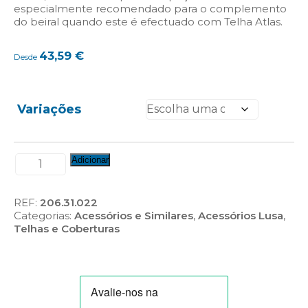
especialmente recomendado para o complemento
do beiral quando este é efectuado com Telha Atlas.
43,59
€
Desde
Variações
Quantidade
Adicionar
de
Canto
Atlas
REF:
206.31.022
-
Categorias:
Acessórios e Similares
,
Acessórios Lusa
,
2
Telhas e Coberturas
peças