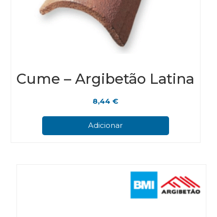
Cume – Argibetão Latina
8,44
€
Adicionar