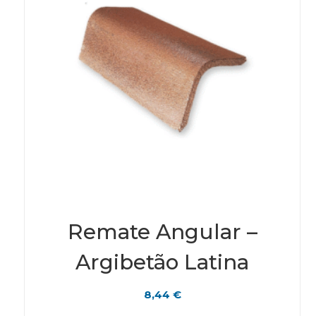
Remate Angular –
Argibetão Latina
8,44
€