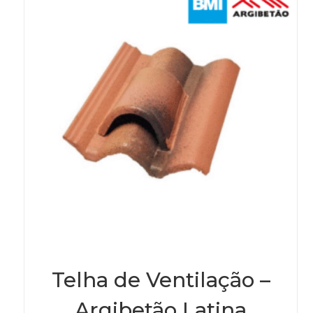
be
chos
on
the
prod
page
Telha de Ventilação –
Argibetão Latina