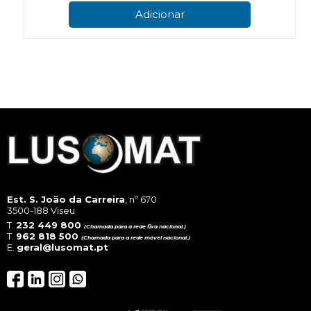
Adicionar
Est. S. João da Carreira
, nº 670
3500-188 Viseu
T.
232 449 800
(Chamada para a rede fixa nacional.)
T.
962 818 500
(Chamada para a rede móvel nacional.)
E.
geral@lusomat.pt