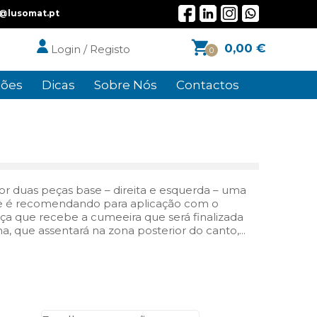
l@lusomat.pt
0,00
€
Login / Registo
0
ões
Dicas
Sobre Nós
Contactos
por duas peças base – direita e esquerda – uma
Ele é recomendando para aplicação com o
peça que recebe a cumeeira que será finalizada
 que assentará na zona posterior do canto,...