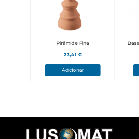
Pirâmide Fina
Bas
23,41
€
Adicionar