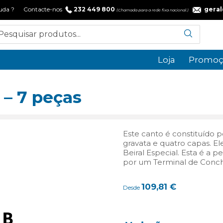
 ajuda ? Contacte-nos
232 449 800
gera
(Chamada para a rede fixa nacional.)
Loja
Promoç
 – 7 peças
Este canto é constituído 
gravata e quatro capas. 
Beiral Especial. Esta é a 
por um Terminal de Concha,
109,81
€
Desde