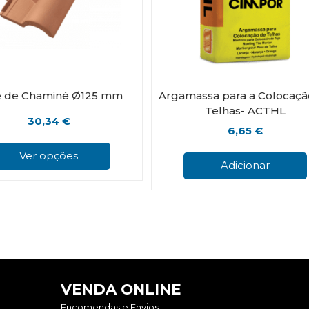
e de Chaminé Ø125 mm
Argamassa para a Colocaçã
Telhas- ACTHL
30,34
€
6,65
€
This
product
Ver opções
has
Adicionar
multiple
variants.
The
options
may
be
chosen
on
the
VENDA ONLINE
product
Encomendas e Envios
page