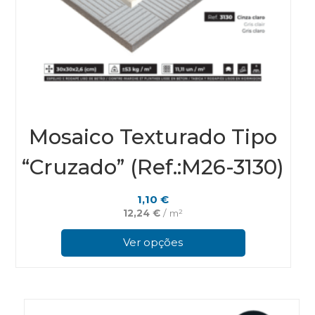
Mosaico Texturado Tipo
“Cruzado” (Ref.:M26-3130)
1,10
€
12,24
€
/ m²
This
prod
Ver opções
has
multi
varian
The
optio