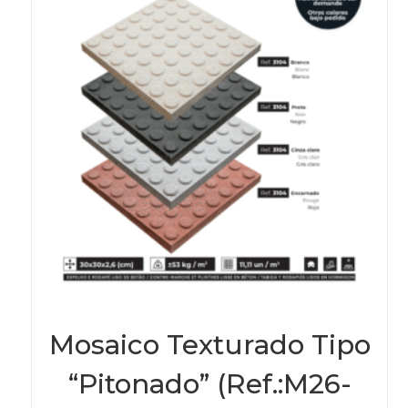
chos
on
the
prod
page
Mosaico Texturado Tipo
“Pitonado” (Ref.:M26-