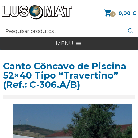
0,00
€
0
MENU
Canto Côncavo de Piscina
52×40 Tipo “Travertino”
(Ref.: C-306.A/B)