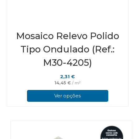
Mosaico Relevo Polido
Tipo Ondulado (Ref.:
M30-4205)
2,31
€
14,45
€
/ m²
This
prod
Ver opções
has
multi
varian
The
optio
may
be