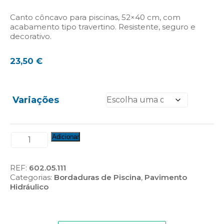
Canto côncavo para piscinas, 52×40 cm, com
acabamento tipo travertino. Resistente, seguro e
decorativo.
23,50
€
Variações
Quantidade
Adicionar
de
Canto
Côncavo
REF:
602.05.111
de
Categorias:
Bordaduras de Piscina
,
Pavimento
Piscina
Hidráulico
52x40
Tipo
"Travertino"
(Ref.: