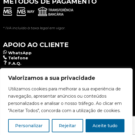
MÉTODOS DE PAGAMENTO
* IVA incluído à taxa legal em vigor.
APOIO AO CLIENTE
WhatsApp
Telefone
F.A.Q.
NEWSLETTER
Valorizamos a sua privacidade
Utilizamos cookies para melhorar a sua experiência de
navegação, apresentar anúncios ou conteúdos
Aceito a
Política de Privacidade
.
personalizados e analisar o nosso tráfego. Ao clicar em
"Aceitar Todos", concorda com a utilização de cookies.
Personalizar
Rejeitar
Aceite tudo
Copyright © 2026 Lusomat - Todos os direitos reservados | Designed & Developed: