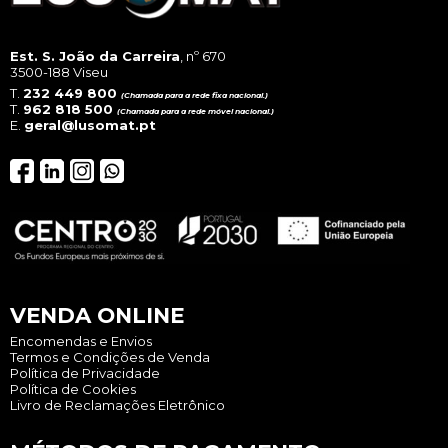
pag
Est. S. João da Carreira
, nº 670
3500-188 Viseu
T.
232 449 800
(Chamada para a rede fixa nacional.)
T.
962 818 500
(Chamada para a rede móvel nacional.)
E.
geral@lusomat.pt
VENDA ONLINE
Encomendas e Envios
Termos e Condições de Venda
Política de Privacidade
Política de Cookies
Livro de Reclamações Eletrônico