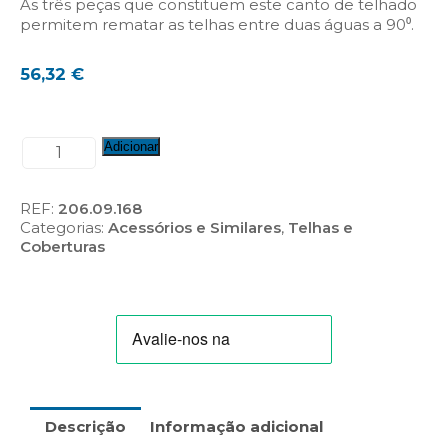
As três peças que constituem este canto de telhado
permitem rematar as telhas entre duas águas a 90⁰.
56,32
€
Quantidade
Adicionar
de
Canto
De
REF:
206.09.168
Telhado
Categorias:
Acessórios e Similares
,
Telhas e
4
Coberturas
Peças
Piemontesa
Descrição
Informação adicional