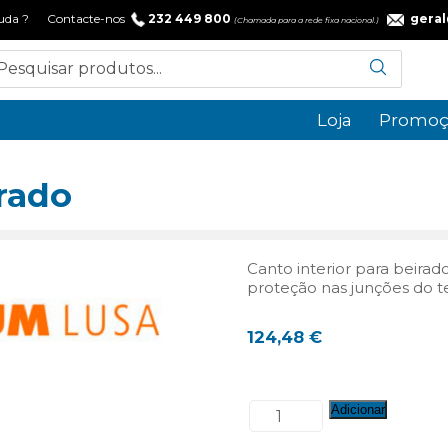
 ajuda ? Contacte-nos
232 449 800
gera
(Chamada para a rede fixa nacional.)
Loja
Promoç
irado
Canto interior para beira
proteção nas junções do t
124,48
€
Quantidade
Adicionar
de
Canto