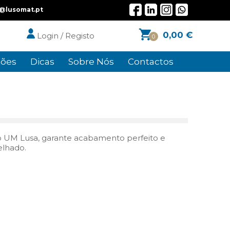
l@lusomat.pt
0,00
€
Login / Registo
0
ões
Dicas
Sobre Nós
Contactos
do UM Lusa, garante acabamento perfeito e
elhado.