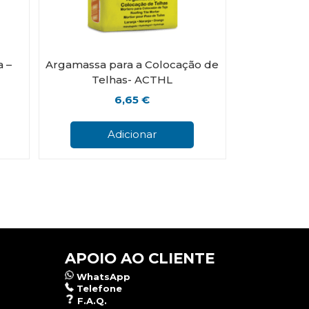
a –
Argamassa para a Colocação de
Telhas- ACTHL
6,65
€
Adicionar
APOIO AO CLIENTE
WhatsApp
Telefone
F.A.Q.