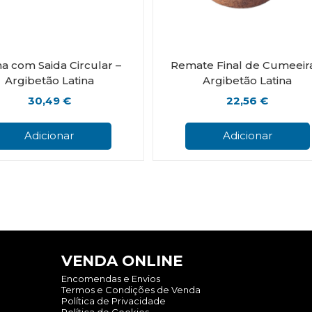
a com Saida Circular –
Remate Final de Cumeeir
Argibetão Latina
Argibetão Latina
30,49
€
22,56
€
Adicionar
Adicionar
VENDA ONLINE
Encomendas e Envios
Termos e Condições de Venda
Política de Privacidade
Política de Cookies