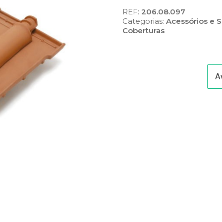
Interior
REF:
206.08.097
de
Categorias:
Acessórios e S
Beirado
Coberturas