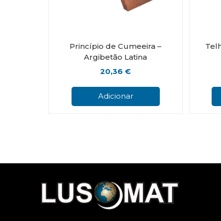
Princípio de Cumeeira –
Telh
Argibetão Latina
20,36
€
Adicionar