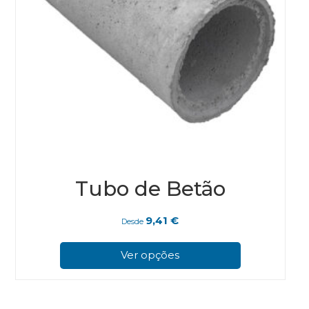
Tubo de Betão
9,41
€
Desde
This
prod
Ver opções
has
multi
varian
The