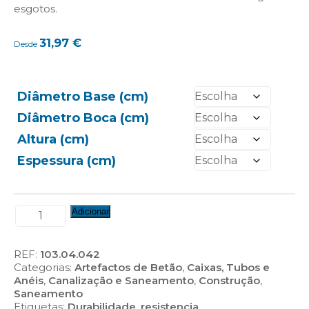
esgotos.
31,97
€
Desde
Diâmetro Base (cm)
Diâmetro Boca (cm)
Altura (cm)
Espessura (cm)
Quantidade
Adicionar
de
Cones
REF:
103.04.042
Categorias:
Artefactos de Betão
,
Caixas, Tubos e
Anéis
,
Canalização e Saneamento
,
Construção
,
Saneamento
Etiquetas:
Durabilidade
,
resistencia