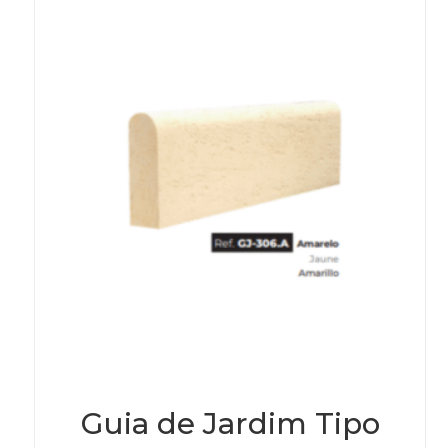
may
be
chos
on
the
prod
page
Guia de Jardim Tipo