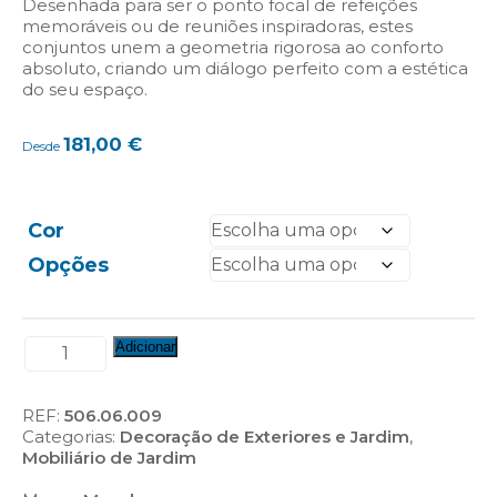
Desenhada para ser o ponto focal de refeições
memoráveis ou de reuniões inspiradoras, estes
conjuntos unem a geometria rigorosa ao conforto
absoluto, criando um diálogo perfeito com a estética
do seu espaço.
181,00
€
Desde
Cor
Opções
Quantidade
Adicionar
de
Conjunto
Mesa
REF:
506.06.009
Individual
Categorias:
Decoração de Exteriores e Jardim
,
(Ref.:
Mobiliário de Jardim
AL-
MI/BI)