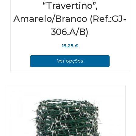
“Travertino”,
Amarelo/Branco (Ref.:GJ-
306.A/B)
15,25
€
This
pro
Ver opções
has
mul
vari
The
opt
ma
be
cho
on
the
pro
pag