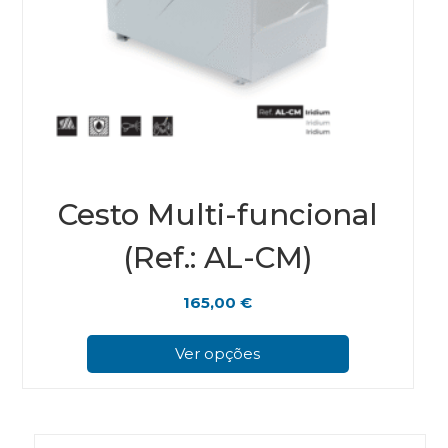
Cesto Multi-funcional
(Ref.: AL-CM)
165,00
€
This
prod
Ver opções
has
multi
varian
The
optio