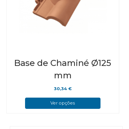
Base de Chaminé Ø125
mm
30,34
€
This
prod
Ver opções
has
multi
varian
The
optio