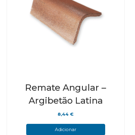
Remate Angular –
Argibetão Latina
8,44
€
Adicionar