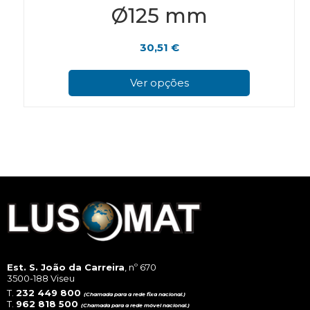
Ø125 mm
30,51
€
This
pro
Ver opções
has
mul
vari
The
opt
ma
be
cho
on
the
pro
pag
Est. S. João da Carreira
, nº 670
3500-188 Viseu
T.
232 449 800
(Chamada para a rede fixa nacional.)
T.
962 818 500
(Chamada para a rede móvel nacional.)