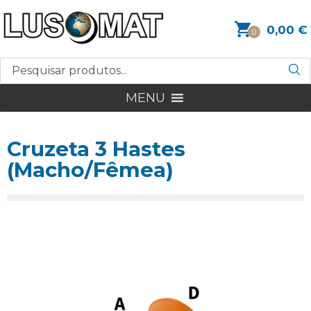
0,00
€
0
MENU
Cruzeta 3 Hastes
(Macho/Fêmea)