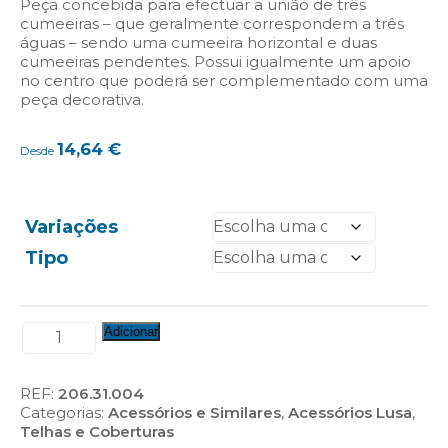
Peça concebida para efectuar a união de três
cumeeiras – que geralmente correspondem a três
águas – sendo uma cumeeira horizontal e duas
cumeeiras pendentes. Possui igualmente um apoio
no centro que poderá ser complementado com uma
peça decorativa.
14,64
€
Desde
Variações
Tipo
Quantidade
Adicionar
de
Cruzeta
3
REF:
206.31.004
Hastes
Categorias:
Acessórios e Similares
,
Acessórios Lusa
,
(Macho/Fêmea)
Telhas e Coberturas