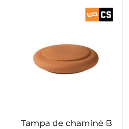
may
be
chos
on
the
prod
page
Tampa de chaminé B