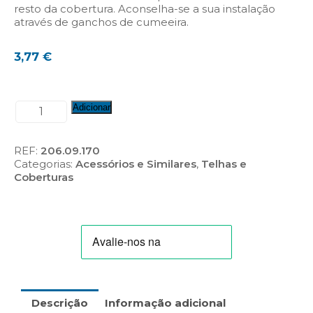
resto da cobertura. Aconselha-se a sua instalação
através de ganchos de cumeeira.
3,77
€
Quantidade
Adicionar
de
Cume
Sol
REF:
206.09.170
10
Categorias:
Acessórios e Similares
,
Telhas e
(S10)
Coberturas
Descrição
Informação adicional