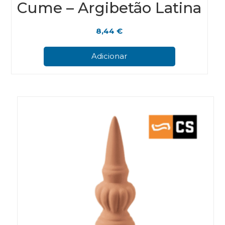
Cume – Argibetão Latina
8,44
€
Adicionar