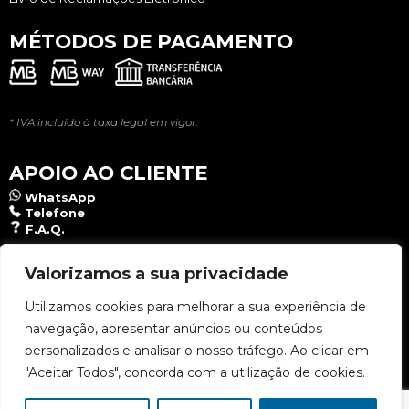
MÉTODOS DE PAGAMENTO
* IVA incluído à taxa legal em vigor.
APOIO AO CLIENTE
WhatsApp
Telefone
F.A.Q.
NEWSLETTER
Valorizamos a sua privacidade
Utilizamos cookies para melhorar a sua experiência de
navegação, apresentar anúncios ou conteúdos
Aceito a
Política de Privacidade
.
personalizados e analisar o nosso tráfego. Ao clicar em
"Aceitar Todos", concorda com a utilização de cookies.