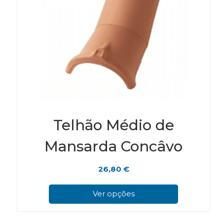
Telhão Médio de
Mansarda Concâvo
26,80
€
This
pro
Ver opções
has
mul
vari