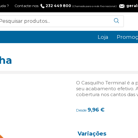
 ajuda ? Contacte-nos
232 449 800
gera
(Chamada para a rede fixa nacional.)
Loja
Promoç
ha
O Casquilho Terminal é a
seu acabamento efetivo. 
cobertura nos cantos das 
9,96
€
Desde
Variações