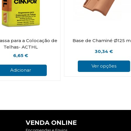
ssa para a Colocação de
Base de Chaminé Ø125 
Telhas- ACTHL
30,34
€
6,65
€
Ver opções
Adicionar
VENDA ONLINE
Encomendas e Envios