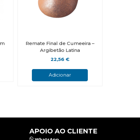
mm
Remate Final de Cumeeira –
Argibetão Latina
22,56
€
This
product
has
Adicionar
multiple
variants.
The
options
may
be
chosen
on
the
APOIO AO CLIENTE
product
WhatsApp
page