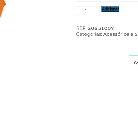
Quantidade
Adicionar
de
Cume
Terminal
REF:
206.31.007
Concha
Categorias:
Acessórios e S