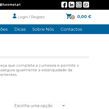
l@lusomat.pt
0,00
€
Login / Registo
0
ões
Dicas
Sobre Nós
Contactos
 peça que completa a cumeeira e permite o
Assegura igualmente a estanquidade da
vertentes.