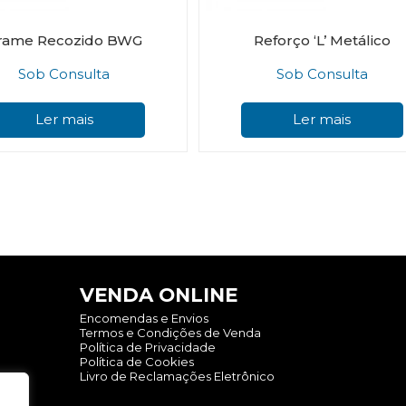
rame Recozido BWG
Reforço ‘L’ Metálico
Sob Consulta
Sob Consulta
Ler mais
Ler mais
VENDA ONLINE
Encomendas e Envios
Termos e Condições de Venda
Política de Privacidade
Política de Cookies
Livro de Reclamações Eletrônico