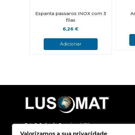
Espanta passaros INOX com 3
A
filas
6,26
€
Adicionar
Est. S. João da Carreira
, nº 670
3500-188 Viseu
Valorizamos a sua privacidade