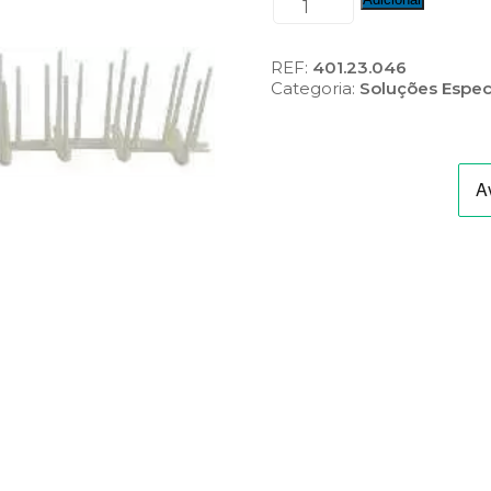
de
Espanta
passaros
REF:
401.23.046
plástico
Categoria:
Soluções Espec