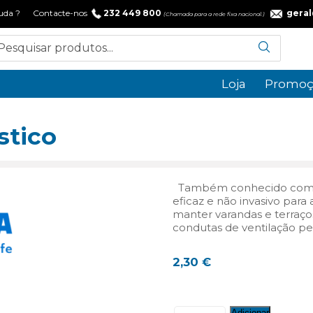
 ajuda ? Contacte-nos
232 449 800
gera
(Chamada para a rede fixa nacional.)
Loja
Promoç
stico
Também conhecido como “
eficaz e não invasivo para 
manter varandas e terraço
condutas de ventilação 
2,30
€
Quantidade
Adicionar