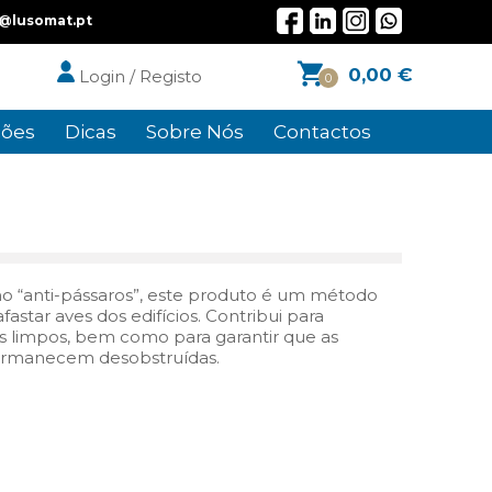
l@lusomat.pt
0,00
€
Login / Registo
0
ões
Dicas
Sobre Nós
Contactos
anti-pássaros”, este produto é um método
afastar aves dos edifícios. Contribui para
s limpos, bem como para garantir que as
permanecem desobstruídas.