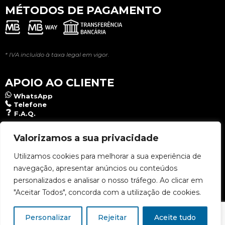
MÉTODOS DE PAGAMENTO
* IVA incluído à taxa legal em vigor.
APOIO AO CLIENTE
WhatsApp
Telefone
F.A.Q.
NEWSLETTER
Valorizamos a sua privacidade
Utilizamos cookies para melhorar a sua experiência de
navegação, apresentar anúncios ou conteúdos
Aceito a
Política de Privacidade
.
personalizados e analisar o nosso tráfego. Ao clicar em
"Aceitar Todos", concorda com a utilização de cookies.
Personalizar
Rejeitar
Aceite tudo