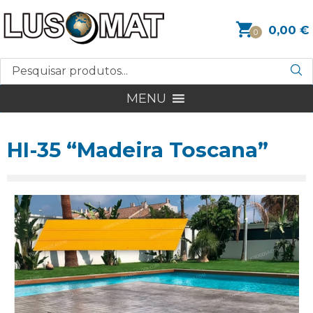
0,00
€
0
MENU
HI-35 “Madeira Toscana”