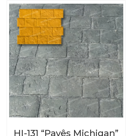
HI-131 “Pavês Michigan”