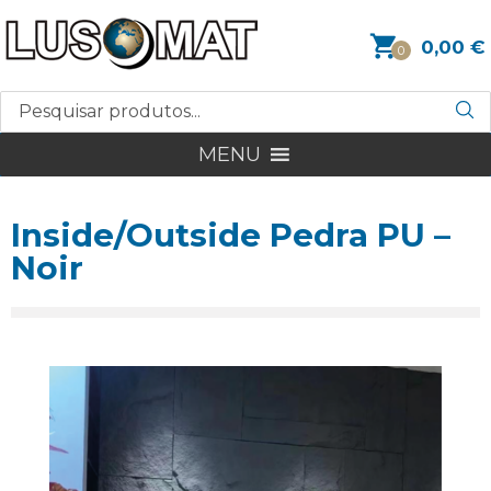
0,00
€
0
MENU
Inside/Outside Pedra PU –
Noir