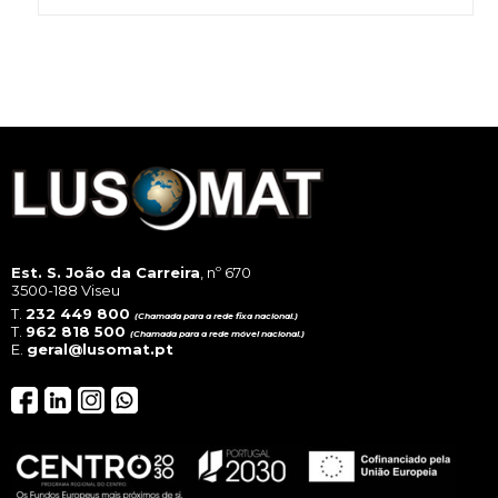
Est. S. João da Carreira
, nº 670
3500-188 Viseu
T.
232 449 800
(Chamada para a rede fixa nacional.)
T.
962 818 500
(Chamada para a rede móvel nacional.)
E.
geral@lusomat.pt