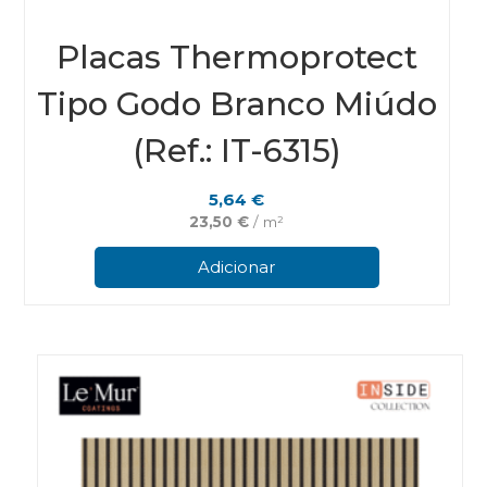
Placas Thermoprotect
Tipo Godo Branco Miúdo
(Ref.: IT-6315)
5,64
€
23,50
€
/ m²
Adicionar