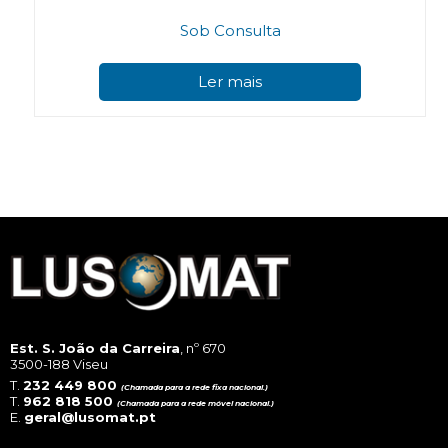
Sob Consulta
Ler mais
Est. S. João da Carreira
, nº 670
3500-188 Viseu
T.
232 449 800
(Chamada para a rede fixa nacional.)
T.
962 818 500
(Chamada para a rede móvel nacional.)
E.
geral@lusomat.pt