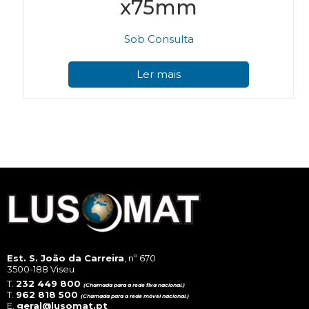
x75mm
Sob Consulta
Ler mais
Est. S. João da Carreira
, nº 670
3500-188 Viseu
T.
232 449 800
(Chamada para a rede fixa nacional.)
T.
962 818 500
(Chamada para a rede móvel nacional.)
E.
geral@lusomat.pt