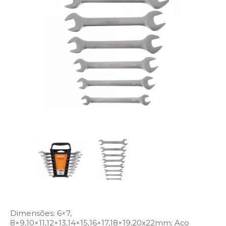
Dimensões: 6×7,
8×9,10×11,12×13,14×15,16×17,18×19,20x22mm; Aço