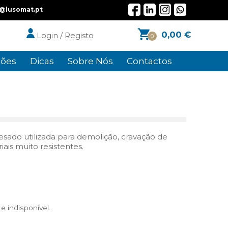
l@lusomat.pt
0,00
€
Login / Registo
0
ões
Dicas
Sobre Nós
Contactos
ado utilizada para demolição, cravação de
ais muito resistentes.
 indisponível.