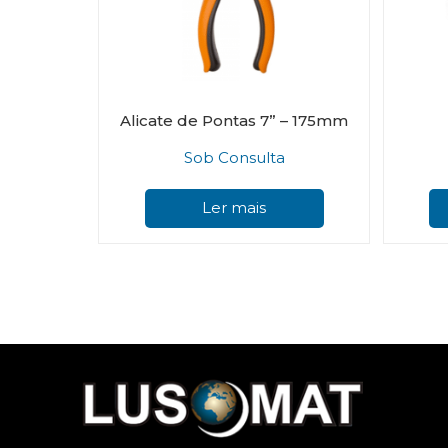
Alicate de Pontas 7” – 175mm
Sob Consulta
Ler mais