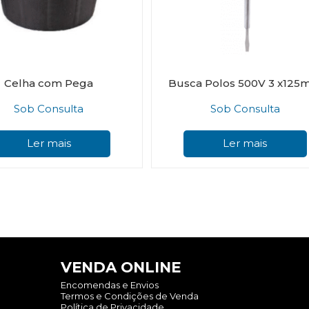
Celha com Pega
Busca Polos 500V 3 x12
Sob Consulta
Sob Consulta
Ler mais
Ler mais
VENDA ONLINE
Encomendas e Envios
Termos e Condições de Venda
Política de Privacidade