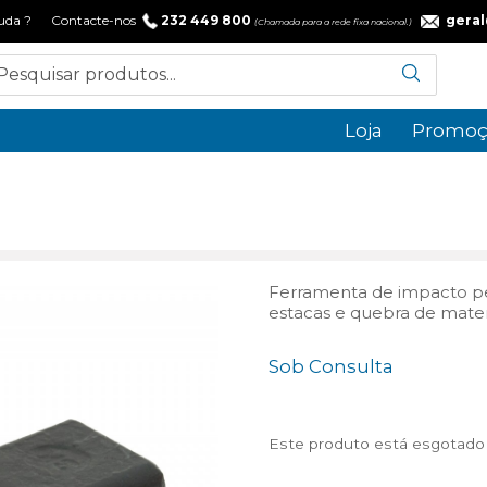
 ajuda ? Contacte-nos
232 449 800
gera
(Chamada para a rede fixa nacional.)
Loja
Promoç
Ferramenta de impacto pes
estacas e quebra de materi
Sob Consulta
Este produto está esgotado e