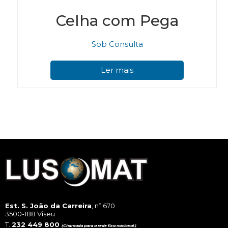
Celha com Pega
Sob Consulta
Ler mais
Est. S. João da Carreira
, nº 670
3500-188 Viseu
T.
232 449 800
(Chamada para a rede fixa nacional.)