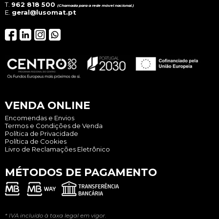
T.
962 818 500
(Chamada para a rede móvel nacional.)
E.
geral@lusomat.pt
VENDA ONLINE
Encomendas e Envios
Termos e Condições de Venda
Política de Privacidade
Política de Cookies
Livro de Reclamações Eletrônico
MÉTODOS DE PAGAMENTO
* IVA incluído à taxa legal em vigor.