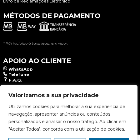
Livro de Reclamações Eletrônico
MÉTODOS DE PAGAMENTO
* IVA incluído à taxa legal em vigor.
APOIO AO CLIENTE
WhatsApp
Telefone
F.A.Q.
NEWSLETTER
Valorizamos a sua privacidade
Utilizamos cookies para melhorar a sua experiência de
navegação, apresentar anúncios ou conteúdos
Aceito a
Política de Privacidade
.
personalizados e analisar o nosso tráfego. Ao clicar em
"Aceitar Todos", concorda com a utilização de cookies.