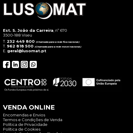
on
the
pro
pag
Est. S. João da Carreira
, nº 670
3500-188 Viseu
T.
232 449 800
(Chamada para a rede fixa nacional.)
T.
962 818 500
(Chamada para a rede móvel nacional.)
E.
geral@lusomat.pt
VENDA ONLINE
Encomendas e Envios
Termos e Condições de Venda
Política de Privacidade
Política de Cookies