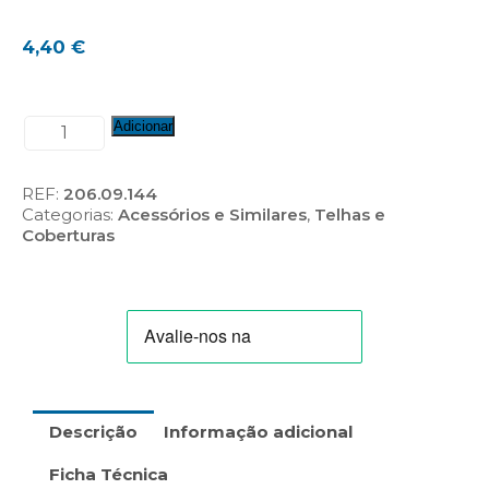
4,40
€
Quantidade
Adicionar
de
Meia
Telha
REF:
206.09.144
-
Categorias:
Acessórios e Similares
,
Telhas e
Lusa
Coberturas
Mg
Plus
Descrição
Informação adicional
Ficha Técnica