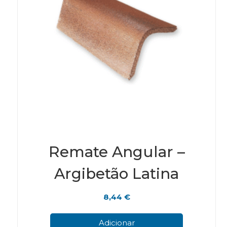
page
Remate Angular –
Argibetão Latina
8,44
€
Adicionar