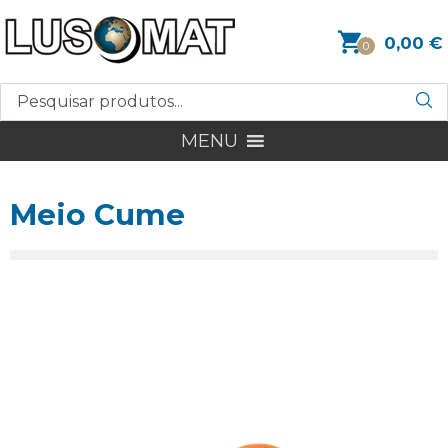
0,00
€
0
MENU
Meio Cume