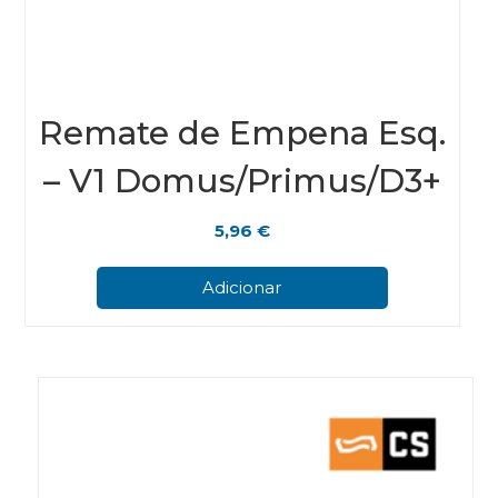
Remate de Empena Esq.
– V1 Domus/Primus/D3+
5,96
€
Adicionar