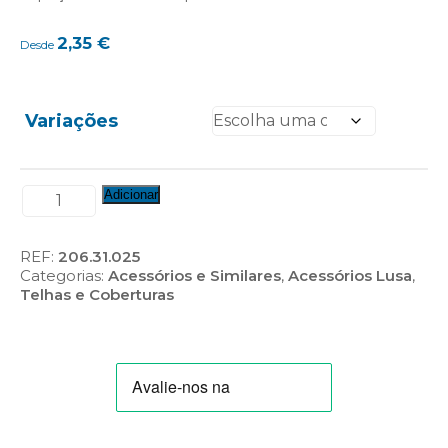
2,35
€
Desde
Variações
Quantidade
Adicionar
de
Meio
Cume
REF:
206.31.025
Categorias:
Acessórios e Similares
,
Acessórios Lusa
,
Telhas e Coberturas