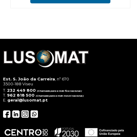
Est. S. João da Carreira
, nº 670
3500-188 Viseu
T.
232 449 800
(Chamada para a rede fixa nacional.)
T.
962 818 500
(Chamada para a rede móvel nacional.)
E.
geral@lusomat.pt