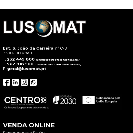
Est. S. João da Carreira
, nº 670
3500-188 Viseu
T.
232 449 800
(Chamada para a rede fixa nacional.)
T.
962 818 500
(Chamada para a rede móvel nacional.)
E.
geral@lusomat.pt
VENDA ONLINE
Encomendas e Envios