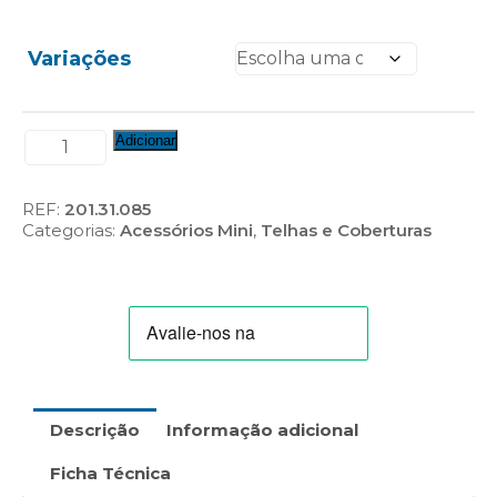
Variações
Quantidade
Adicionar
de
Mini
Canto
REF:
201.31.085
Luso
Categorias:
Acessórios Mini
,
Telhas e Coberturas
(2
peças)
Descrição
Informação adicional
Ficha Técnica