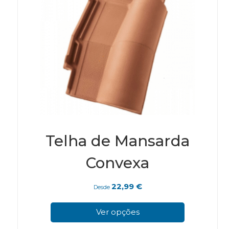
Telha de Mansarda
Convexa
22,99
€
Desde
This
pro
Ver opções
has
mul