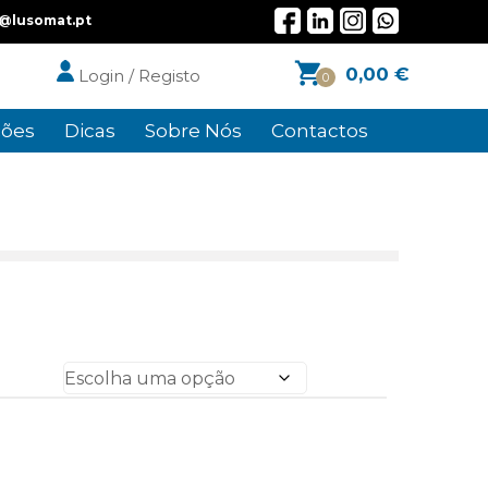
l@lusomat.pt
0,00
€
Login / Registo
0
ões
Dicas
Sobre Nós
Contactos