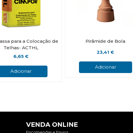
ssa para a Colocação de
Pirâmide de Bola
Telhas- ACTHL
23,41
€
6,65
€
Adicionar
Adicionar
VENDA ONLINE
Encomendas e Envios