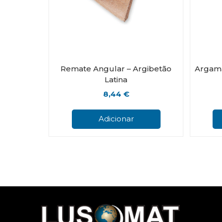
Remate Angular – Argibetão
Argama
Latina
8,44
€
Adicionar