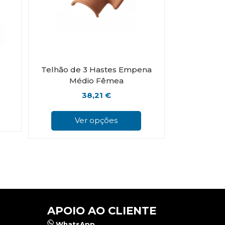
Telhão de 3 Hastes Empena
Médio Fêmea
38,21
€
This
product
Ver opções
has
multiple
variants.
The
options
may
be
chosen
on
APOIO AO CLIENTE
the
product
WhatsApp