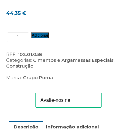
44,35
€
Quantidade
Adicionar
de
Morcem
Estuco
REF:
102.01.058
Fino
Categorias:
Cimentos e Argamassas Especiais
,
CR
Construção
W0
Marca:
Grupo Puma
Descrição
Informação adicional