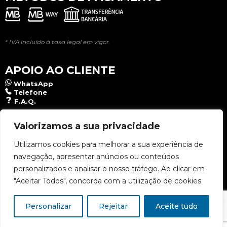
* IVA incluído à taxa legal em vigor.
APOIO AO CLIENTE
WhatsApp
Telefone
F.A.Q.
NEWSLETTER
Valorizamos a sua privacidade
Utilizamos cookies para melhorar a sua experiência de
navegação, apresentar anúncios ou conteúdos
Aceito a
Política de Privacidade
.
personalizados e analisar o nosso tráfego. Ao clicar em
"Aceitar Todos", concorda com a utilização de cookies.
Personalizar
Rejeitar
Aceite tudo
Copyright © 2026 Lusomat - Todos os direitos reservados | Designed & Developed:
Kriaction