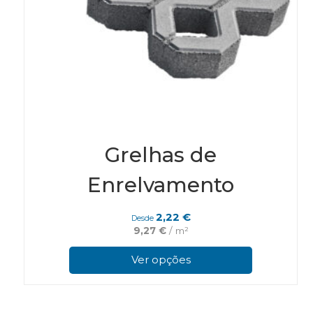
Grelhas de
Enrelvamento
2,22
€
Desde
9,27
€
/ m²
This
pro
Ver opções
has
mul
vari
The