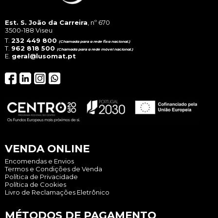
pag
Est. S. João da Carreira
, nº 670
3500-188 Viseu
T.
232 449 800
(Chamada para a rede fixa nacional.)
T.
962 818 500
(Chamada para a rede móvel nacional.)
E.
geral@lusomat.pt
VENDA ONLINE
Encomendas e Envios
Termos e Condições de Venda
Política de Privacidade
Política de Cookies
Livro de Reclamações Eletrônico
MÉTODOS DE PAGAMENTO