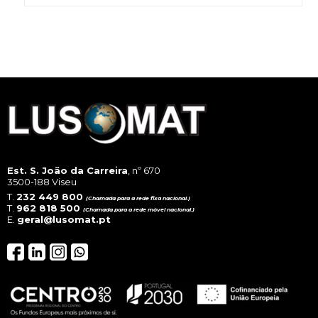
mul
vari
The
opt
ma
be
cho
on
the
pro
pag
Est. S. João da Carreira
, nº 670
3500-188 Viseu
T.
232 449 800
(Chamada para a rede fixa nacional.)
T.
962 818 500
(Chamada para a rede móvel nacional.)
E.
geral@lusomat.pt