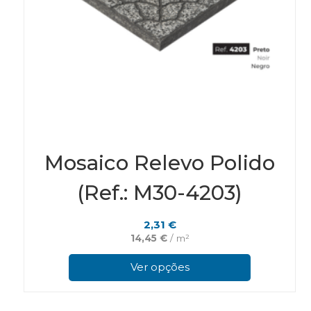
Mosaico Relevo Polido
(Ref.: M30-4203)
2,31
€
14,45
€
/ m²
This
pro
Ver opções
has
mul
vari