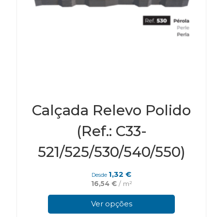
Calçada Relevo Polido
(Ref.: C33-
521/525/530/540/550)
1,32
€
Desde
16,54
€
/ m²
This
pro
Ver opções
has