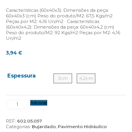
Características (60x40x3): Dimensões da peça:
60x40x3 (cm) Peso do produto/M2: 67,5 Kgs/m2
Peças por M2: 4,16 Un/m2 Características
(60x40x4,2): Dimensões da peça: 60x40x4,2 (cm)
Peso do produto/M2: 92 Kgs/m2 Peças por M2: 4,16
Un/m2
3,94
€
Espessura
3cm
4,2cm
Quantidade
Adicionar
de
Placa
Bujardada,
REF:
602.05.057
Calcário
Categorias:
Bujardado
,
Pavimento Hidráulico
Amarelo