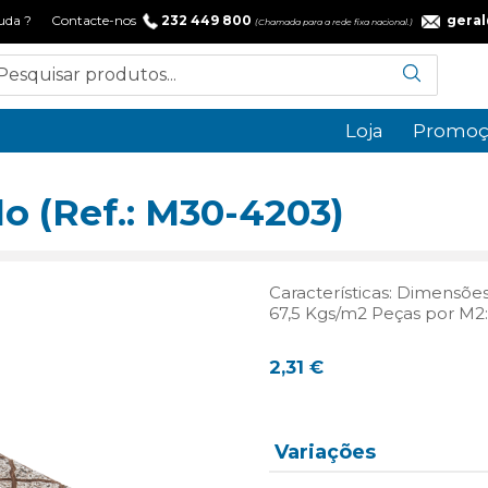
 ajuda ? Contacte-nos
232 449 800
gera
(Chamada para a rede fixa nacional.)
Loja
Promoç
o (Ref.: M30-4203)
Características: Dimensõe
67,5 Kgs/m2 Peças por M2
2,31
€
Variações