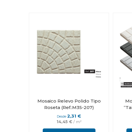
Mosaico Relevo Polido Tipo
Mo
Roseta (Ref.:M35-207)
“Ta
2,31
€
Desde
14,45
€
/ m²
This