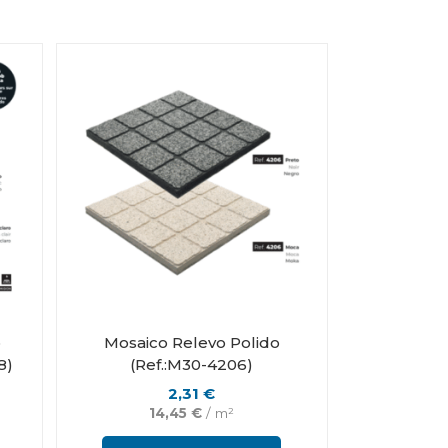
o
Mosaico Relevo Polido
8)
(Ref.:M30-4206)
2,31
€
14,45
€
/ m²
This
This