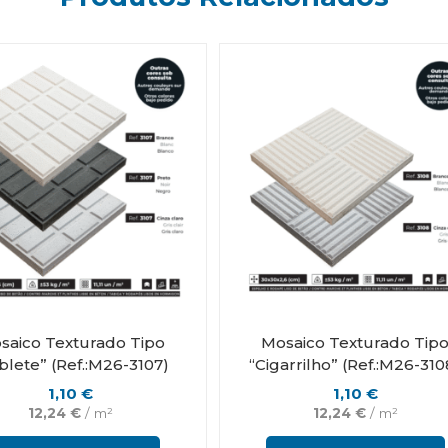
saico Texturado Tipo
Mosaico Texturado Tip
blete” (Ref.:M26-3107)
“Cigarrilho” (Ref.:M26-310
1,10
€
1,10
€
12,24
€
/ m²
12,24
€
/ m²
This