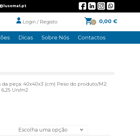
l@lusomat.pt
0,00
€
Login / Registo
0
ões
Dicas
Sobre Nós
Contactos
s da peça: 40x40x3 (cm) Peso do produto/M2:
: 6,25 Un/m2