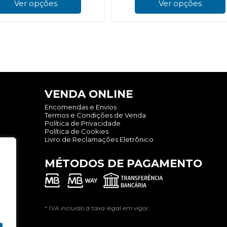
product
Ver opções
Ver opções
has
multiple
variants.
The
options
may
be
chosen
on
VENDA ONLINE
the
product
Encomendas e Envios
page
Termos e Condições de Venda
Política de Privacidade
Política de Cookies
Livro de Reclamações Eletrônico
MÉTODOS DE PAGAMENTO
* IVA incluído à taxa legal em vigor.