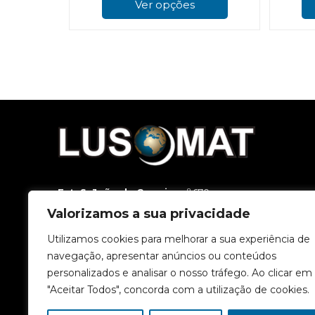
product
Ver opções
has
multiple
variants.
The
options
may
be
chosen
on
the
product
page
Est. S. João da Carreira
, nº 670
3500-188 Viseu
Valorizamos a sua privacidade
T.
232 449 800
(Chamada para a rede fixa nacional.)
T.
962 818 500
(Chamada para a rede móvel nacional.)
Utilizamos cookies para melhorar a sua experiência de
E.
geral@lusomat.pt
navegação, apresentar anúncios ou conteúdos
personalizados e analisar o nosso tráfego. Ao clicar em
"Aceitar Todos", concorda com a utilização de cookies.