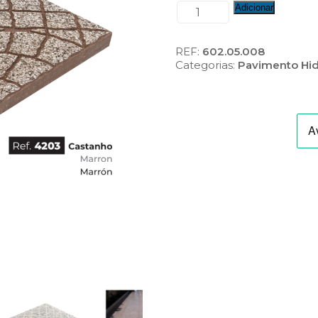
Quantidade
Adicionar
de
Mosaico
Relevo
REF:
602.05.008
Polido
Categorias:
Pavimento Hid
(Ref.:
M30-
4203)