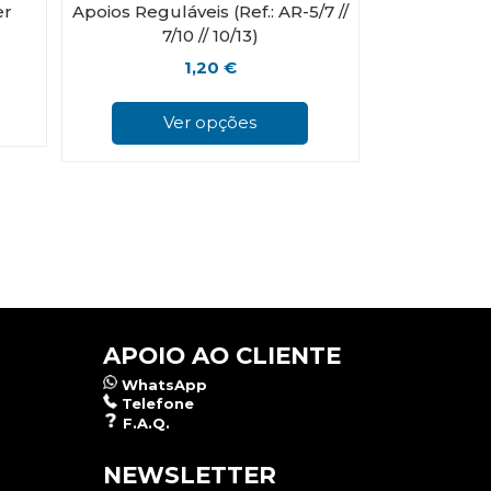
er
Apoios Reguláveis (Ref.: AR-5/7 //
7/10 // 10/13)
1,20
€
This
product
Ver opções
has
multiple
variants.
The
options
may
be
chosen
on
the
product
APOIO AO CLIENTE
page
WhatsApp
Telefone
F.A.Q.
NEWSLETTER