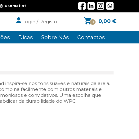
l@lusomat.pt
0,00
€
Login / Registo
0
ões
Dicas
Sobre Nós
Contactos
 inspira-se nos tons suaves e naturais da areia.
combina facilmente com outros materiais e
rmoniosos e convidativos. Uma escolha que
m abdicar da durabilidade do WPC.