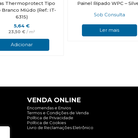
as Thermoprotect Tipo
Painel Ripado WPC – Silv
Branco Miúdo (Ref.: IT-
Sob Consulta
6315)
5,64
€
Ler mais
23,50
€
/ m²
Adicionar
VENDA ONLINE
Encomendas e Envios
Termos e Condições de Venda
Política de Privacidade
Política de Cookies
Livro de Reclamações Eletrônico