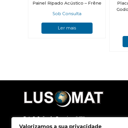
Painel Ripado Acústico – Frêne
Plac
Godo 
Sob Consulta
Ler mais
Est. S. João da Carreira
, nº 670
3500-188 Viseu
Valorizamos a sua privacidade