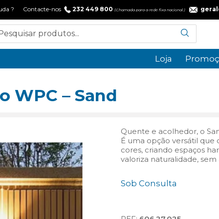
 ajuda ? Contacte-nos
232 449 800
gera
(Chamada para a rede fixa nacional.)
Loja
Promoç
do WPC – Sand
Quente e acolhedor, o Sand
É uma opção versátil que 
cores, criando espaços ha
valoriza naturalidade, se
Sob Consulta
REF:
606.27.025