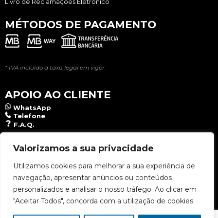
Livro de Reclamações Eletrônico
MÉTODOS DE PAGAMENTO
* IVA incluído à taxa legal em vigor.
APOIO AO CLIENTE
WhatsApp
Telefone
F.A.Q.
NEWSLETTER
Valorizamos a sua privacidade
Utilizamos cookies para melhorar a sua experiência de
navegação, apresentar anúncios ou conteúdos
Aceito a
Política de Privacidade
.
personalizados e analisar o nosso tráfego. Ao clicar em
"Aceitar Todos", concorda com a utilização de cookies.