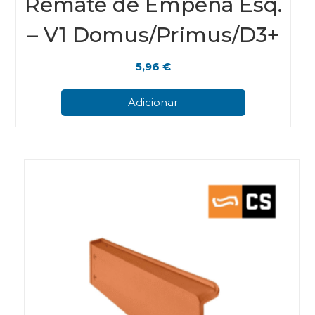
Remate de Empena Esq.
– V1 Domus/Primus/D3+
5,96
€
Adicionar