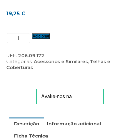
19,25
€
Quantidade
Adicionar
de
Pata
De
REF:
206.09.172
Leão
Categorias:
Acessórios e Similares
,
Telhas e
Sol
Coberturas
10
(S10)
Descrição
Informação adicional
Ficha Técnica