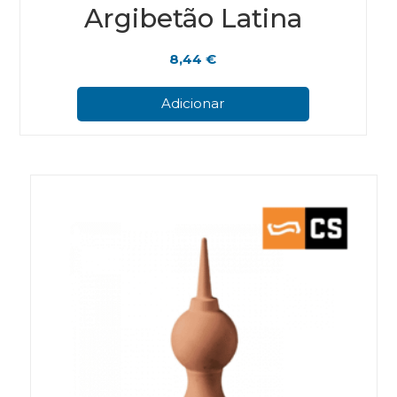
Argibetão Latina
8,44
€
Adicionar