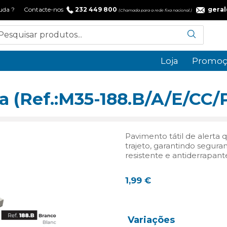
 ajuda ? Contacte-nos
232 449 800
gera
(Chamada para a rede fixa nacional.)
Loja
Promoç
 (Ref.:M35-188.B/A/E/CC/
Pavimento tátil de alerta 
trajeto, garantindo segura
resistente e antiderrapant
1,99
€
Variações