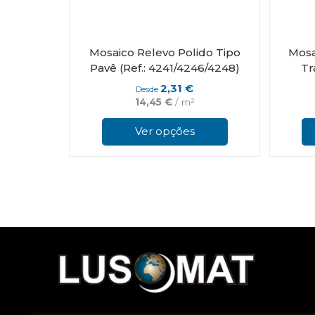
Mosaico Relevo Polido Tipo
Mosa
Pavê (Ref.: 4241/4246/4248)
Tr
2,31
€
Desde
14,45
€
/ m²
This
product
Ver opções
has
multiple
variants.
The
options
may
be
chosen
on
the
product
page