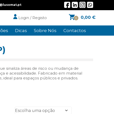
l@lusomat.pt
0,00
€
Login / Registo
0
ões
Dicas
Sobre Nós
Contactos
P)
que sinaliza áreas de risco ou mudança de
nça e acessibilidade. Fabricado em material
e, ideal para espaços públicos e privados.