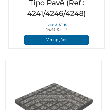
Tipo Pavê (Ref.:
4241/4246/4248)
2,31
€
Desde
14,45
€
/ m²
This
pro
Ver opções
has
mul
vari
The
opt
ma
be
cho
on
the
pro
pag