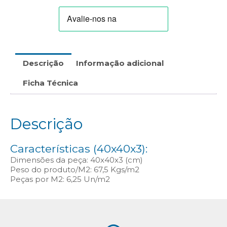
M30-
180.B/A/E/CC/P)
Descrição
Informação adicional
Ficha Técnica
Descrição
Características (40x40x3):
Dimensões da peça: 40x40x3 (cm)
Peso do produto/M2: 67,5 Kgs/m2
Peças por M2: 6,25 Un/m2