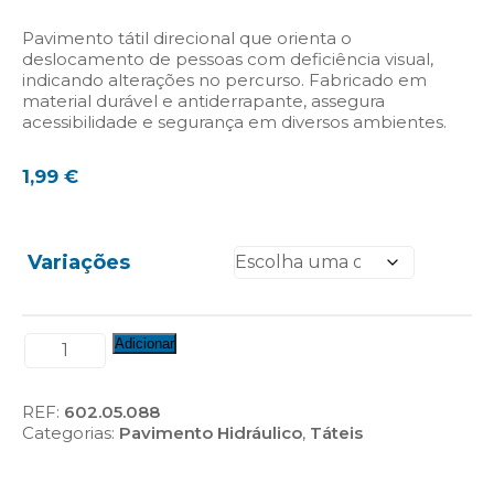
Pavimento tátil direcional que orienta o
deslocamento de pessoas com deficiência visual,
indicando alterações no percurso. Fabricado em
material durável e antiderrapante, assegura
acessibilidade e segurança em diversos ambientes.
1,99
€
Variações
Quantidade
Adicionar
de
Pavimento
de
REF:
602.05.088
Mudança
Categorias:
Pavimento Hidráulico
,
Táteis
de
Direção
(Ref.: