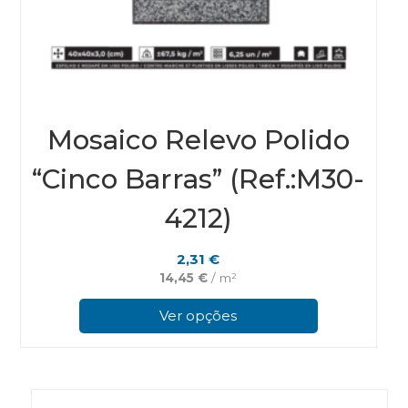
Mosaico Relevo Polido
“Cinco Barras” (Ref.:M30-
4212)
2,31
€
14,45
€
/ m²
This
prod
Ver opções
has
multi
varian
The
optio