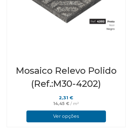
Mosaico Relevo Polido
(Ref.:M30-4202)
2,31
€
14,45
€
/ m²
This
prod
Ver opções
has
multi
varian