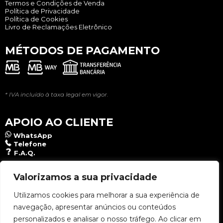
Termos e Condições de Venda
Política de Privacidade
Política de Cookies
Livro de Reclamações Eletrônico
MÉTODOS DE PAGAMENTO
* IVA incluído à taxa legal em vigor.
APOIO AO CLIENTE
WhatsApp
Telefone
F.A.Q.
NEWSLETTER
Valorizamos a sua privacidade
Utilizamos cookies para melhorar a sua experiência de
navegação, apresentar anúncios ou conteúdos
Aceito a
Política de Privacidade
.
personalizados e analisar o nosso tráfego. Ao clicar em