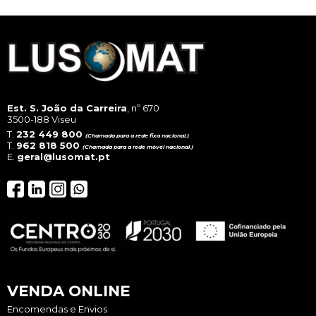
Est. S. João da Carreira
, nº 670
3500-188 Viseu
T.
232 449 800
(Chamada para a rede fixa nacional.)
T.
962 818 500
(Chamada para a rede móvel nacional.)
E.
geral@lusomat.pt
VENDA ONLINE
Encomendas e Envios