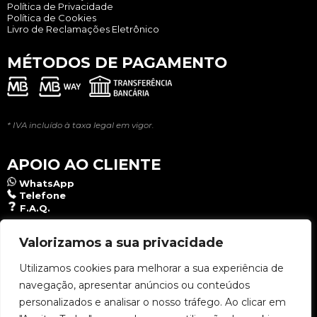
Política de Privacidade
Política de Cookies
Livro de Reclamações Eletrônico
MÉTODOS DE PAGAMENTO
* IVA incluído à taxa legal em vigor.
APOIO AO CLIENTE
WhatsApp
Telefone
F.A.Q.
NEWSLETTER
Valorizamos a sua privacidade
Utilizamos cookies para melhorar a sua experiência de
navegação, apresentar anúncios ou conteúdos
Aceito a
Política de Privacidade
.
personalizados e analisar o nosso tráfego. Ao clicar em