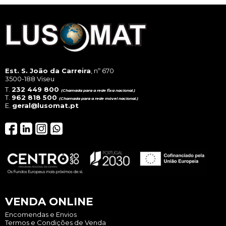
Est. S. João da Carreira
, nº 670
3500-188 Viseu
T.
232 449 800
(Chamada para a rede fixa nacional.)
T.
962 818 500
(Chamada para a rede móvel nacional.)
E.
geral@lusomat.pt
VENDA ONLINE
Encomendas e Envios
Termos e Condições de Venda