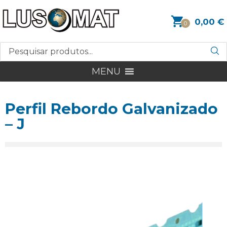
0,00
€
0
MENU
Perfil Rebordo Galvanizado
– J