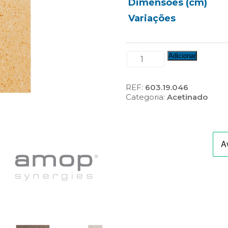
Dimensões (cm)
Variações
Quantidade
Adicionar
de
Placa
Acetinada
REF:
603.19.046
(Distintus)
Categoria:
Acetinado