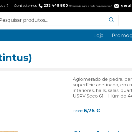
 ajuda ? Contacte-nos
232 449 800
gera
(Chamada para a rede fixa nacional.)
Loja
Promoç
tintus)
Aglomerado de pedra, para
superfície acetinada, em me
interiores, halls, salas, q
USRV Seco 61 – Húmido 4
6,76
€
Desde