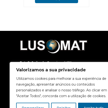
has
multiple
variants.
The
options
may
be
chosen
on
the
product
page
Est. S. João da Carreira
, nº 670
3500-188 Viseu
Valorizamos a sua privacidade
T.
232 449 800
(Chamada para a rede fixa nacional.)
T.
962 818 500
(Chamada para a rede móvel nacional.)
Utilizamos cookies para melhorar a sua experiência de
E.
geral@lusomat.pt
navegação, apresentar anúncios ou conteúdos
personalizados e analisar o nosso tráfego. Ao clicar em
"Aceitar Todos", concorda com a utilização de cookies.