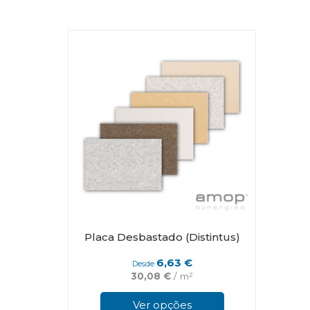
Placa Desbastado (Distintus)
6,63
€
Desde
30,08
€
/ m²
This
product
Ver opções