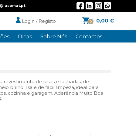
l@lusomat.pt
0,00
€
Login / Registo
0
ões
Dicas
Sobre Nós
Contactos
 revestimento de pisos e fachadas, de
io brilho, lisa e de fácil limpeza, ideal para
uartos, cozinha e garagem. Aderência Muito Boa
4