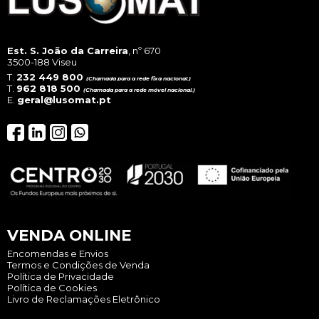
pro
pag
Est. S. João da Carreira
, nº 670
3500-188 Viseu
T.
232 449 800
(Chamada para a rede fixa nacional.)
T.
962 818 500
(Chamada para a rede móvel nacional.)
E.
geral@lusomat.pt
VENDA ONLINE
Encomendas e Envios
Termos e Condições de Venda
Política de Privacidade
Política de Cookies
Livro de Reclamações Eletrônico