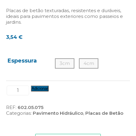
Placas de betão texturadas, resistentes e duráveis,
ideais para pavimentos exteriores como passeios e
jardins.
3,54
€
Espessura
3cm
4cm
Quantidade
Adicionar
de
Placas
de
REF:
602.05.075
Betão
Categorias:
Pavimento Hidráulico
,
Placas de Betão
Texturada
tipo
"Travertino",
Amarelo