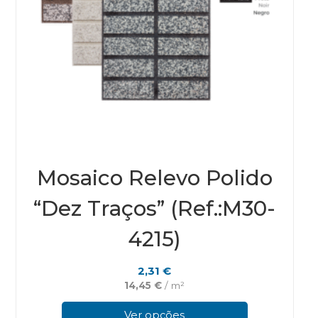
Mosaico Relevo Polido
“Dez Traços” (Ref.:M30-
4215)
2,31
€
14,45
€
/ m²
This
prod
Ver opções