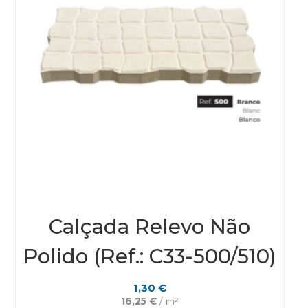
pro
pag
Calçada Relevo Não
Polido (Ref.: C33-500/510)
1,30
€
16,25
€
/ m²