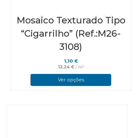
Mosaico Texturado Tipo
“Cigarrilho” (Ref.:M26-
3108)
1,10
€
12,24
€
/ m²
This
pro
Ver opções
has
mul
vari
The
opt
ma
be
cho
on
the