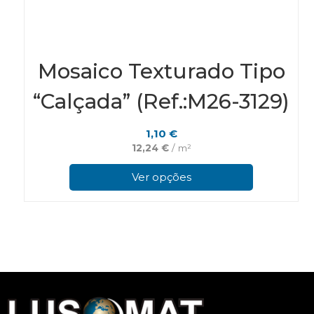
Mosaico Texturado Tipo
“Calçada” (Ref.:M26-3129)
1,10
€
12,24
€
/ m²
This
pro
Ver opções
has
mul
vari
The
opt
ma
be
cho
on
the