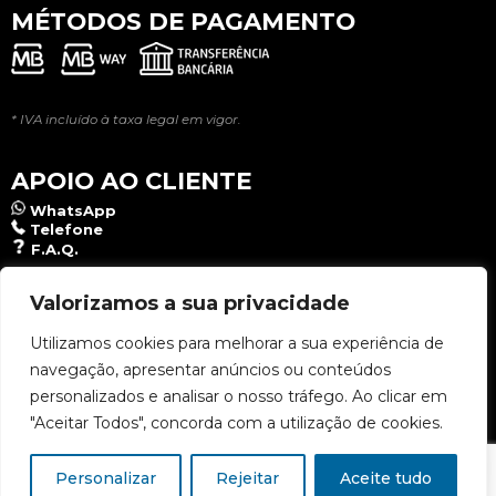
MÉTODOS DE PAGAMENTO
* IVA incluído à taxa legal em vigor.
APOIO AO CLIENTE
WhatsApp
Telefone
F.A.Q.
NEWSLETTER
Valorizamos a sua privacidade
Utilizamos cookies para melhorar a sua experiência de
navegação, apresentar anúncios ou conteúdos
Aceito a
Política de Privacidade
.
personalizados e analisar o nosso tráfego. Ao clicar em
"Aceitar Todos", concorda com a utilização de cookies.
Personalizar
Rejeitar
Aceite tudo