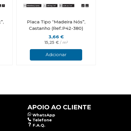
”,
Placa Tipo “Madeira Nós”,
Castanho (Ref.:P42-380)
3,66
€
15,25
€
/ m²
Adicionar
APOIO AO CLIENTE
WhatsApp
Telefone
F.A.Q.