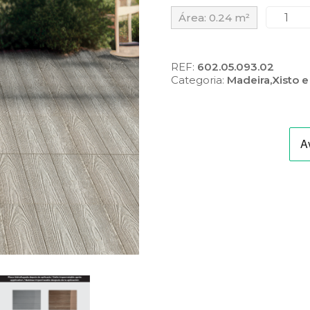
Quantid
Área:
0.24
m²
de
Placa
tipo
"Madeira
REF:
602.05.093.02
Três
Categoria:
Madeira,Xisto e
Tábuas",
Cinza
Claro
(Ref.:P30
6365)