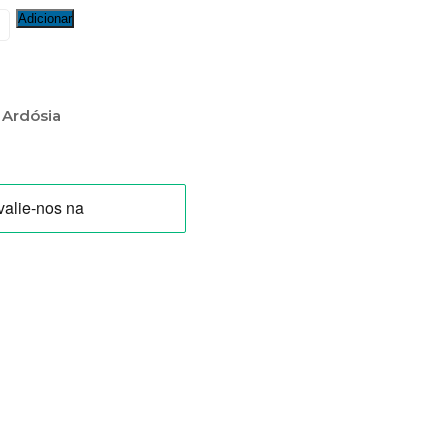
ade
Adicionar
 Ardósia
-