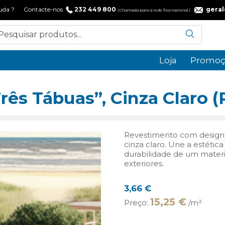
 ajuda ? Contacte-nos
232 449 800
gera
(Chamada para a rede fixa nacional.)
Loja
Promoç
rês Tábuas”, Cinza Claro (
Revestimento com design 
cinza claro. Une a estéti
durabilidade de um materia
exteriores.
3,66
€
15,25 €
Preço:
/m²