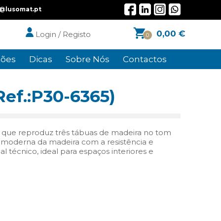
l@lusomat.pt
0,00
€
Login / Registo
0
ões
Dicas
Sobre Nós
Contactos
Ref.:P30-6365)
que reproduz três tábuas de madeira no tom
ca moderna da madeira com a resistência e
l técnico, ideal para espaços interiores e