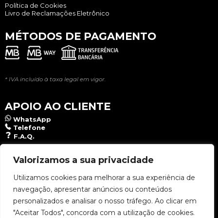
Política de Cookies
Livro de Reclamações Eletrônico
MÉTODOS DE PAGAMENTO
* IVA incluído à taxa legal em vigor.
APOIO AO CLIENTE
WhatsApp
Telefone
F.A.Q.
NEWSLETTER
Valorizamos a sua privacidade
Utilizamos cookies para melhorar a sua experiência de
navegação, apresentar anúncios ou conteúdos
Aceito a
Política de Privacidade
.
personalizados e analisar o nosso tráfego. Ao clicar em
"Aceitar Todos", concorda com a utilização de cookies.