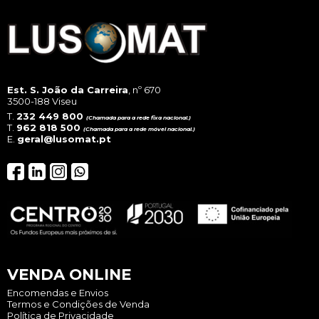
Est. S. João da Carreira
, nº 670
3500-188 Viseu
T.
232 449 800
(Chamada para a rede fixa nacional.)
T.
962 818 500
(Chamada para a rede móvel nacional.)
E.
geral@lusomat.pt
VENDA ONLINE
Encomendas e Envios
Termos e Condições de Venda
Política de Privacidade