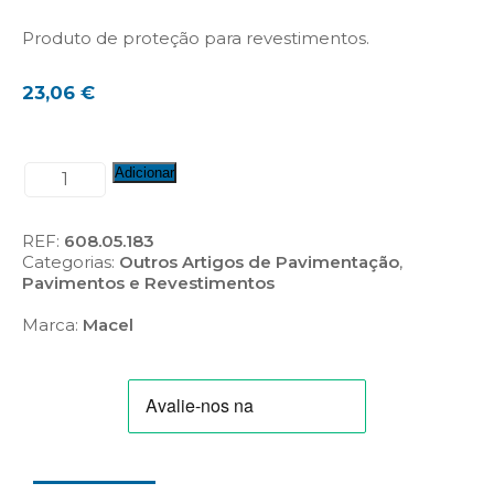
Produto de proteção para revestimentos.
23,06
€
Quantidade
Adicionar
de
Proteção
para
REF:
608.05.183
Revestimentos
Categorias:
Outros Artigos de Pavimentação
,
(Ref.:
Pavimentos e Revestimentos
H-
R20)
Marca:
Macel