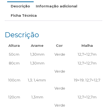
Descrição
Informação adicional
Ficha Técnica
Descrição
Altura
Arame
Cor
Malha
50cm
1,30mm
Verde
12,7×12,7m
80cm
1,30mm
12,7×12,7m
Verde
100cm
1,3; 1,4mm
19×19; 12,7×12,7
Verde
120cm
1,3mm
12,7×12,7m
Verde