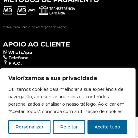
* IVA incluído à taxa legal em vigor.
APOIO AO CLIENTE
WhatsApp
Telefone
F.A.Q.
NEWSLETTER
Valorizamos a sua privacidade
Utilizamos cookies para melhorar a sua experiência de
navegação, apresentar anúncios ou conteúdos
Aceito a
Política de Privacidade
.
personalizados e analisar o nosso tráfego. Ao clicar em
"Aceitar Todos", concorda com a utilização de cookies.
Personalizar
Rejeitar
Aceite tudo
Copyright © 2026 Lusomat - Todos os direitos reservados | Designed & Developed:
Kriaction