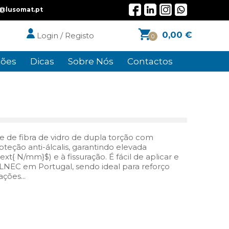
l@lusomat.pt
0,00
€
Login / Registo
0
ões
Dicas
Sobre Nós
Contactos
 de fibra de vidro de dupla torção com
teção anti-álcalis, garantindo elevada
\text{ N/mm}$) e à fissuração. É fácil de aplicar e
LNEC em Portugal, sendo ideal para reforço
ções...