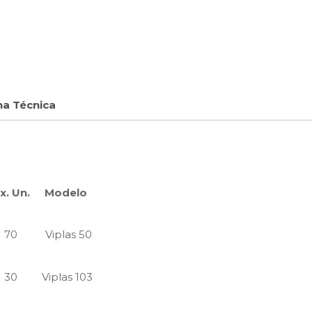
ha Técnica
x. Un.
Modelo
70
Viplas 50
30
Viplas 103