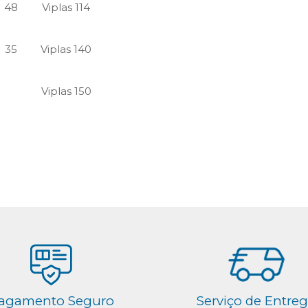
48
Viplas 114
35
Viplas 140
Viplas 150
agamento Seguro
Serviço de Entre