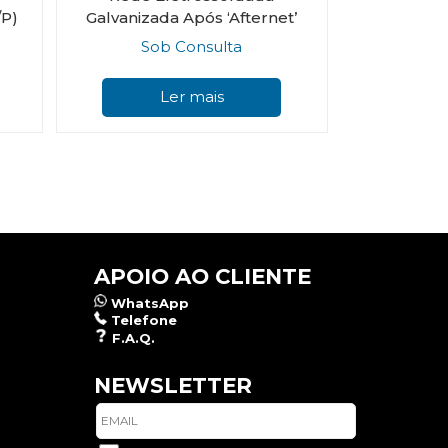
/P)
Galvanizada Após ‘Afternet’
Sob Consulta
This
product
Ler mais
has
multiple
variants.
The
options
may
be
chosen
on
APOIO AO CLIENTE
the
product
WhatsApp
page
Telefone
F.A.Q.
NEWSLETTER