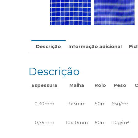
Descrição
Informação adicional
Fic
Descrição
Espessura
Malha
Rolo
Peso
C
0,30mm
3x3mm
50m
65g/m²
0,75mm
10x10mm
50m
110g/m²