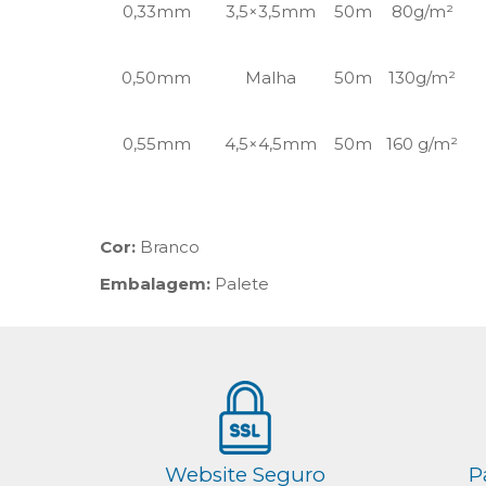
0,33mm
3,5×3,5mm
50m
80g/m²
0,50mm
Malha
50m
130g/m²
0,55mm
4,5×4,5mm
50m
160 g/m²
Cor:
Branco
Embalagem:
Palete
Website Seguro
P