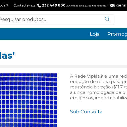
 ajuda ? Contacte-nos
232 449 800
gera
(Chamada para a rede fixa nacional.)
Loja
Promoç
las’
A Rede Viplás® é uma rede
endução de resina para pro
resistência à tração ($11.7 
a única homologada pelo 
em gessos, impermeabiliza
Sob Consulta