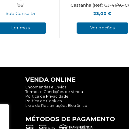
’06’
Castanha (Ref.: GJ-41/46-C
Sob Consulta
23,00
€
Ler mais
Ver opções
VENDA ONLINE
Encomendas e Envios
Termos e Condições de Venda
Política de Privacidade
Política de Cookies
Livro de Reclamações Eletrônico
MÉTODOS DE PAGAMENTO