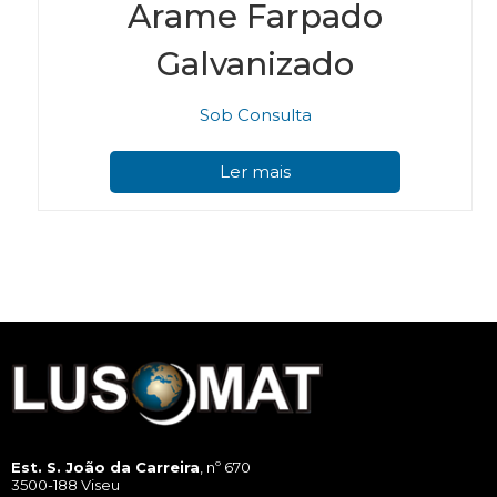
Arame Farpado
Galvanizado
Sob Consulta
Ler mais
Est. S. João da Carreira
, nº 670
3500-188 Viseu