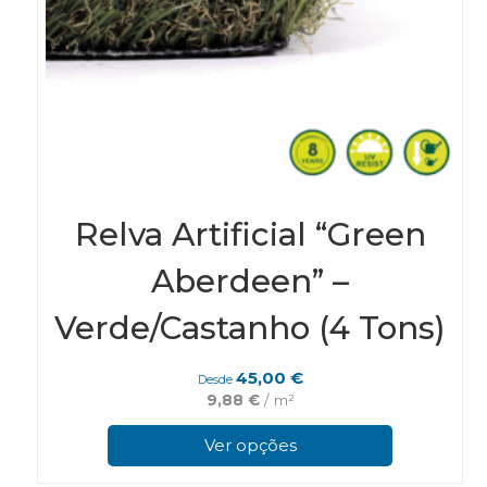
Relva Artificial “Green
Aberdeen” –
Verde/Castanho (4 Tons)
45,00
€
Desde
9,88
€
/ m²
This
pro
Ver opções
has
mul