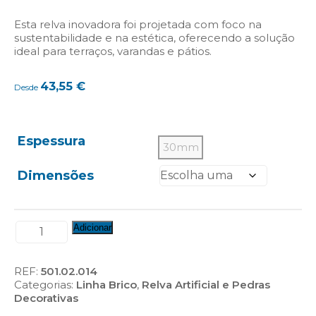
Esta relva inovadora foi projetada com foco na
sustentabilidade e na estética, oferecendo a solução
ideal para terraços, varandas e pátios.
43,55
€
Desde
Espessura
30mm
Dimensões
Quantidade
Adicionar
de
Relva
Artificial
REF:
501.02.014
"Zurich
Categorias:
Linha Brico
,
Relva Artificial e Pedras
Evolution
Decorativas
-