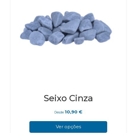
Seixo Cinza
10,90
€
Desde
This
pro
Ver opções
has