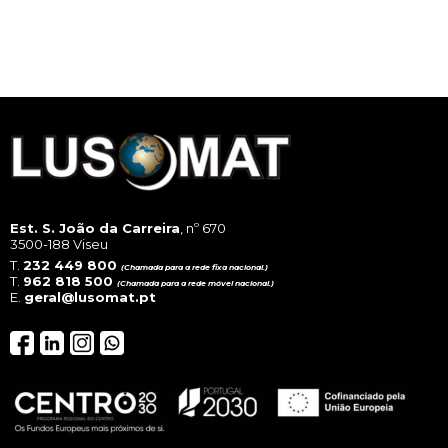
vari
The
opt
ma
be
cho
on
the
pro
pag
Est. S. João da Carreira
, nº 670
3500-188 Viseu
T.
232 449 800
(Chamada para a rede fixa nacional.)
T.
962 818 500
(Chamada para a rede móvel nacional.)
E.
geral@lusomat.pt