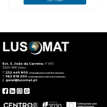
Est. S. João da Carreira
, nº 670
3500-188 Viseu
T.
232 449 800
(Chamada para a rede fixa nacional.)
T.
962 818 500
(Chamada para a rede móvel nacional.)
E.
geral@lusomat.pt