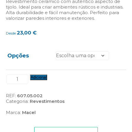
Revestimento cerâmico com autêntico aspecto de
tijolo. Ideal para criar ambientes rústicos e industriais.
Alta durabilidade e fácil manutenção. Perfeito para
valorizar paredes interiores e exteriores.
23,00
€
Desde
Opções
Quantidade
Adicionar
de
Revestimento
Monsanto
REF:
607.05.002
(Ref.:
Categoria:
Revestimentos
RV-
MON/CMON)
Marca:
Macel