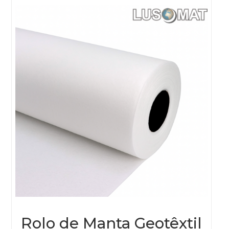
opt
ma
be
cho
on
the
pro
pag
Rolo de Manta Geotêxtil