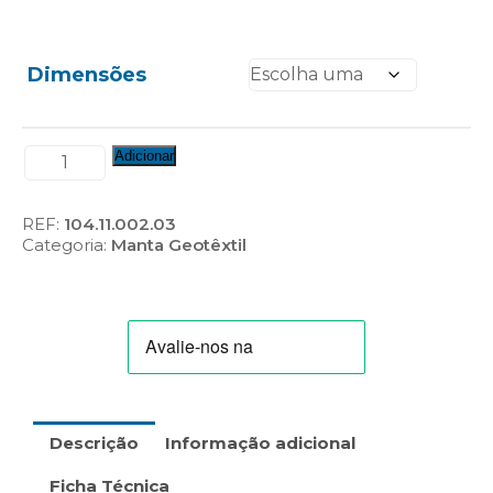
Dimensões
Quantidade
Adicionar
de
Rolo
de
REF:
104.11.002.03
Manta
Categoria:
Manta Geotêxtil
Geotêxtil
-
150GR
(100m)
Descrição
Informação adicional
Ficha Técnica