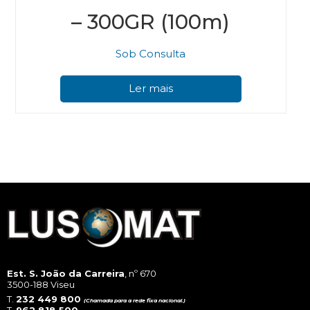
– 300GR (100m)
Sob Consulta
Ler mais
Est. S. João da Carreira
, nº 670
3500-188 Viseu
T.
232 449 800
(Chamada para a rede fixa nacional.)
T.
962 818 500