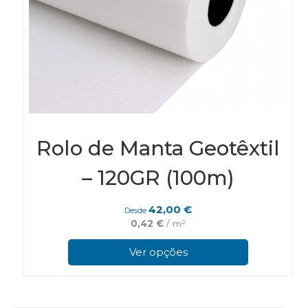
Rolo de Manta Geotêxtil
– 120GR (100m)
42,00
€
Desde
0,42
€
/ m²
This
pro
Ver opções
has
mul
vari
The