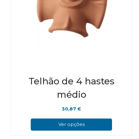
Telhão de 4 hastes
médio
30,87
€
This
pro
Ver opções
has
mul