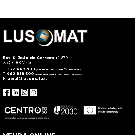
opt
ma
be
cho
on
the
pro
pag
Est. S. João da Carreira
, nº 670
3500-188 Viseu
T.
232 449 800
(Chamada para a rede fixa nacional.)
T.
962 818 500
(Chamada para a rede móvel nacional.)
E.
geral@lusomat.pt