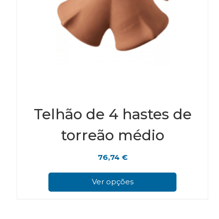
Telhão de 4 hastes de
torreão médio
76,74
€
This
pro
Ver opções
has
mul
vari
The