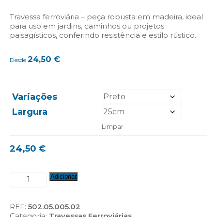
Travessa ferroviária – peça robusta em madeira, ideal
para uso em jardins, caminhos ou projetos
paisagísticos, conferindo resistência e estilo rústico.
24,50
€
Desde
Variações
Largura
Limpar
24,50
€
Quantidade
Adicionar
de
Travessas
Ferroviárias
REF:
502.05.005.02
(Ref.:
Categoria:
Travessas Ferroviárias