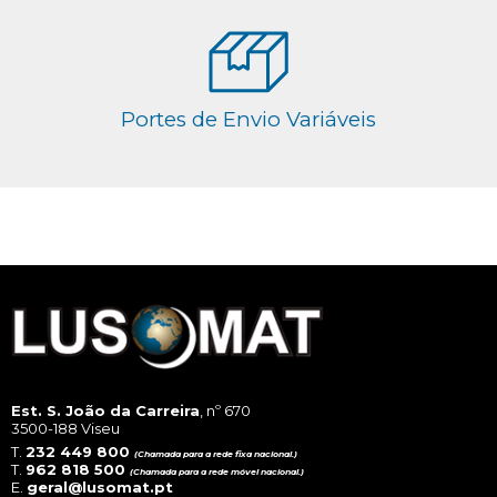
Portes de Envio Variáveis
Est. S. João da Carreira
, nº 670
3500-188 Viseu
T.
232 449 800
(Chamada para a rede fixa nacional.)
T.
962 818 500
(Chamada para a rede móvel nacional.)
E.
geral@lusomat.pt