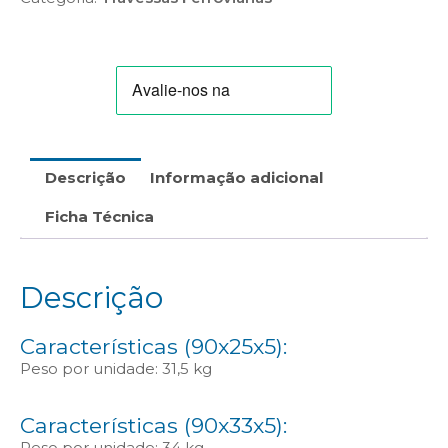
TF-
001
//
006
//
21/P
//
26/C)
Descrição
Informação adicional
Ficha Técnica
Descrição
Características (90x25x5):
Peso por unidade: 31,5 kg
Características (90x33x5):
Peso por unidade: 34 kg