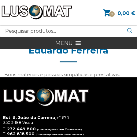
0,00
€
0
MENU
Eduardo Ferreira
Bons materiais e pessoas simpáticas e prestativas.
Est. S. João da Carreira
, nº 670
3500-188 Viseu
T.
232 449 800
(Chamada para a rede fixa nacional.)
T.
962 818 500
(Chamada para a rede móvel nacional.)