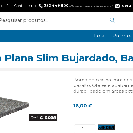
 ajuda ? Contacte-nos
232 449 800
gera
(Chamada para a rede fixa nacional.)
Loja
Promoç
 Plana Slim Bujardado, Bas
Borda de piscina com desi
basalto. Oferece acabamen
durabilidade em áreas ext
16,00
€
Quantidade
Adicionar
de