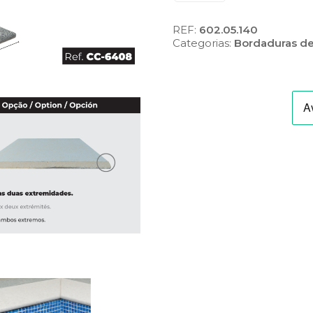
Bordadura
de
REF:
602.05.140
Piscina
Categorias:
Bordaduras de
Plana
Slim
Bujardado,
Basalto
(Ref.:
B-
6408)