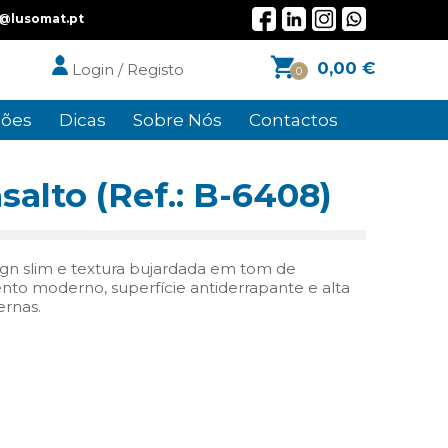
l@lusomat.pt
0,00
€
Login / Registo
0
ões
Dicas
Sobre Nós
Contactos
alto (Ref.: B-6408)
gn slim e textura bujardada em tom de
to moderno, superfície antiderrapante e alta
ernas.