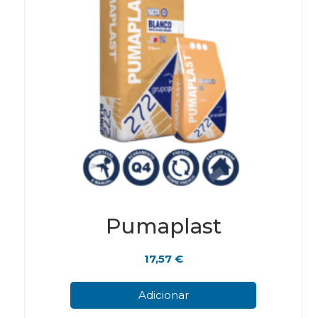
prod
page
Pumaplast
17,57
€
Adicionar