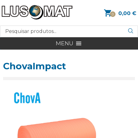
0,00
€
0
MENU
ChovaImpact