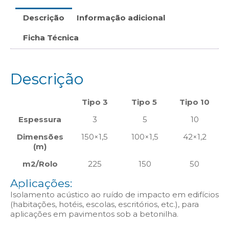
Descrição
Informação adicional
Ficha Técnica
Descrição
Tipo 3
Tipo 5
Tipo 10
Espessura
3
5
10
Dimensões
150×1,5
100×1,5
42×1,2
(m)
m2/Rolo
225
150
50
Aplicações:
Isolamento acústico ao ruído de impacto em edifícios
(habitações, hotéis, escolas, escritórios, etc.), para
aplicações em pavimentos sob a betonilha.