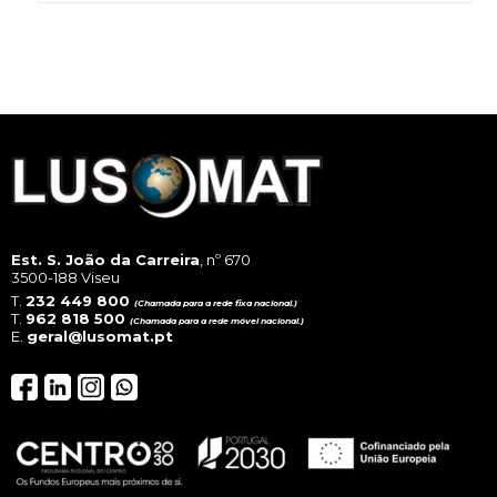
Est. S. João da Carreira
, nº 670
3500-188 Viseu
T.
232 449 800
(Chamada para a rede fixa nacional.)
T.
962 818 500
(Chamada para a rede móvel nacional.)
E.
geral@lusomat.pt