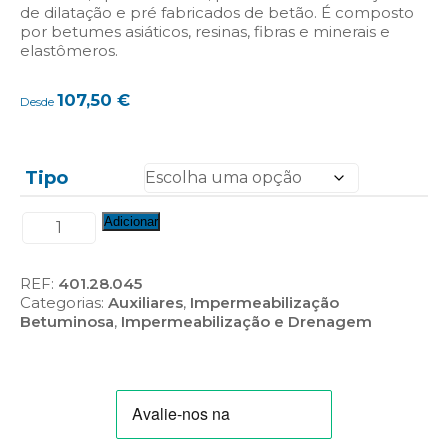
de dilatação e pré fabricados de betão. É composto
por betumes asiáticos, resinas, fibras e minerais e
elastômeros.
107,50
€
Desde
Tipo
Quantidade
Adicionar
de
Chovastar
Mastic
REF:
401.28.045
Categorias:
Auxiliares
,
Impermeabilização
Betuminosa
,
Impermeabilização e Drenagem