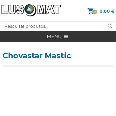
0,00
€
0
MENU
Chovastar Mastic