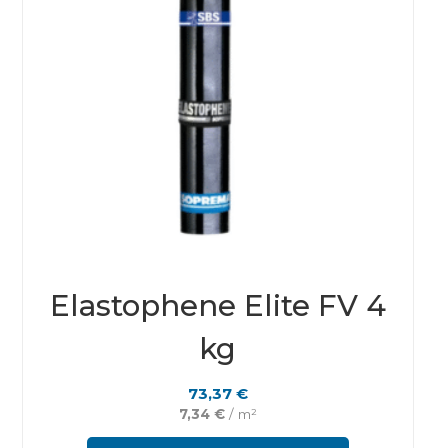
Elastophene Elite FV 4
kg
73,37
€
7,34
€
/ m²