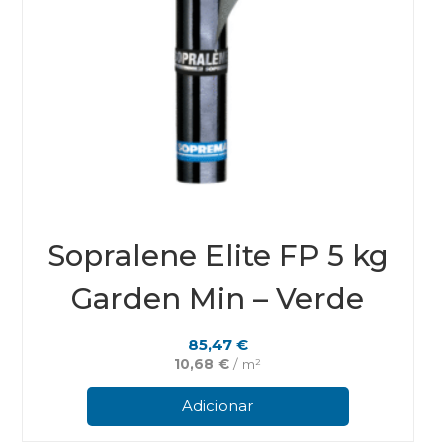
Sopralene Elite FP 5 kg
Garden Min – Verde
85,47
€
10,68
€
/ m²
Adicionar