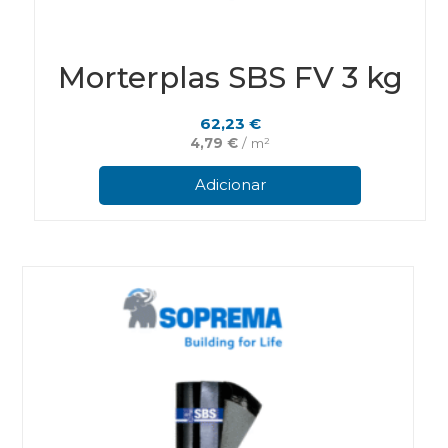
Morterplas SBS FV 3 kg
62,23
€
4,79
€
/ m²
Adicionar