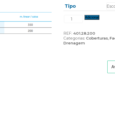
Tipo
Quantidade
Adicionar
de
Chovastar
Rejuntex
REF:
401.28.200
Categorias:
Coberturas, F
Drenagem