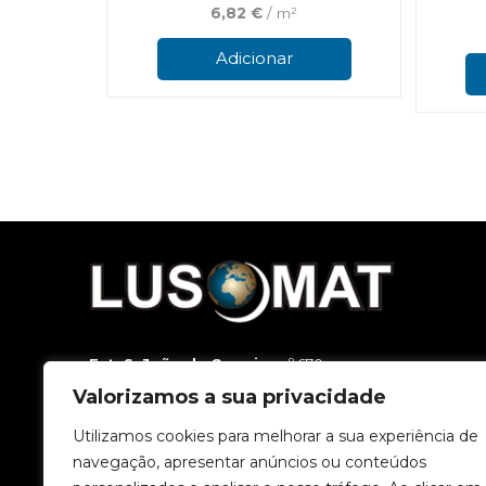
6,82
€
/ m²
Adicionar
Est. S. João da Carreira
, nº 670
3500-188 Viseu
Valorizamos a sua privacidade
T.
232 449 800
(Chamada para a rede fixa nacional.)
T.
962 818 500
(Chamada para a rede móvel nacional.)
Utilizamos cookies para melhorar a sua experiência de
E.
geral@lusomat.pt
navegação, apresentar anúncios ou conteúdos