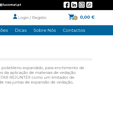
l@lusomat.pt
0,00
€
Login / Registo
0
ões
Dicas
Sobre Nós
Contactos
 polietileno expandido, para enchimento de
es da aplicação de materiais de vedação.
TAR REJUNTEX como um limitador de
e nas juntas de expansão de vedação,