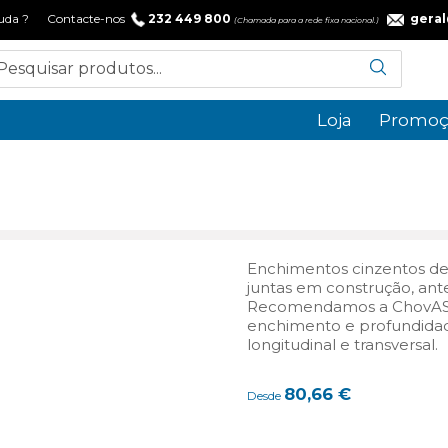
 ajuda ? Contacte-nos
232 449 800
gera
(Chamada para a rede fixa nacional.)
Loja
Promoç
Enchimentos cinzentos de
juntas em construção, ant
Recomendamos a ChovAS
enchimento e profundidad
longitudinal e transversal.
80,66
€
Desde