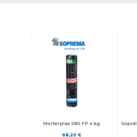
Morterplas SBS FP 4 kg
Sopral
68,20
€