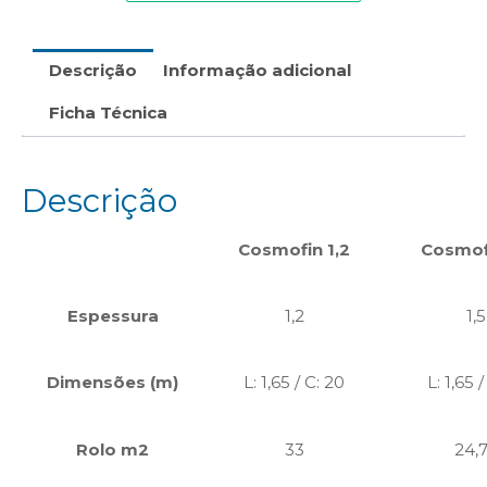
Descrição
Informação adicional
Ficha Técnica
Descrição
Cosmofin 1,2
Cosmofi
Espessura
1,2
1,5
Dimensões (m)
L: 1,65 / C: 20
L: 1,65 /
Rolo m2
33
24,