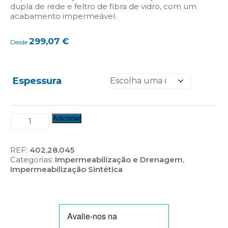
dupla de rede e feltro de fibra de vidro, com um
acabamento impermeável.
299,07
€
Desde
Espessura
Quantidade
Adicionar
de
Cosmofin
GG
REF:
402.28.045
Plus
Categorias:
Impermeabilização e Drenagem
,
Impermeabilização Sintética