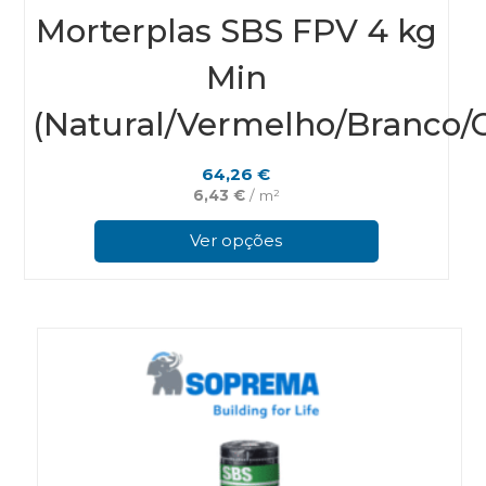
Morterplas SBS FPV 4 kg
Min
(Natural/Vermelho/Branco/C
64,26
€
6,43
€
/ m²
This
prod
Ver opções
has
multi
varian
The
optio
may
be
chos
on
the
prod
page