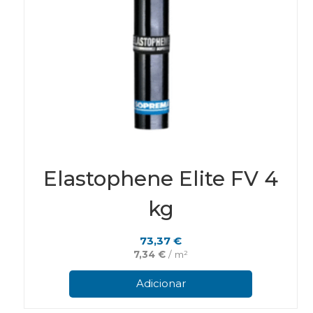
Elastophene Elite FV 4
kg
73,37
€
7,34
€
/ m²
Adicionar