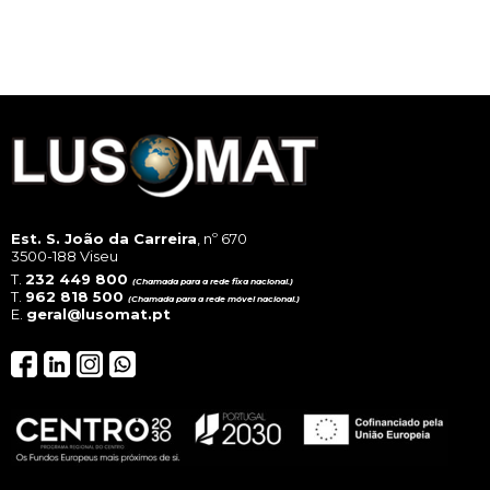
Est. S. João da Carreira
, nº 670
3500-188 Viseu
T.
232 449 800
(Chamada para a rede fixa nacional.)
T.
962 818 500
(Chamada para a rede móvel nacional.)
E.
geral@lusomat.pt