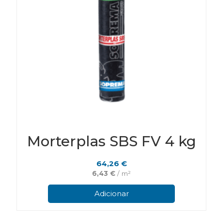
Morterplas SBS FV 4 kg
64,26
€
6,43
€
/ m²
Adicionar