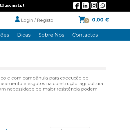
l@lusomat.pt
0,00
€
Login / Registo
0
ões
Dicas
Sobre Nós
Contactos
rico e com campânula para execução de
neamento e esgotos na construção, agricultura
com necessidade de maior resistência podem