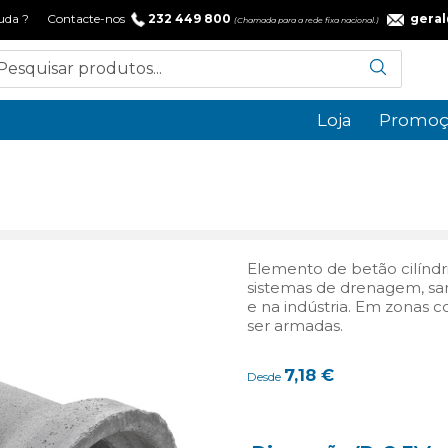
 ajuda ? Contacte-nos
232 449 800
gera
(Chamada para a rede fixa nacional.)
Loja
Promoç
Elemento de betão cilínd
sistemas de drenagem, sa
e na indústria. Em zonas 
ser armadas.
7,18
€
Desde