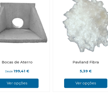
Bocas de Aterro
Paviland Fibra
199,41
€
5,39
€
Desde
This
product
Ver opções
Ver opções
has
multiple
variants.
The
options