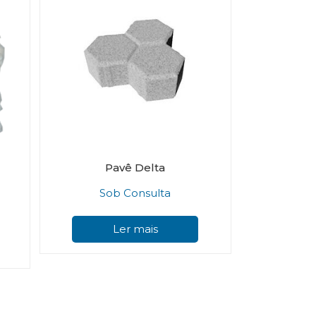
Pavê Delta
Sob Consulta
This
Ler mais
product
has
multiple
variants.
The
options