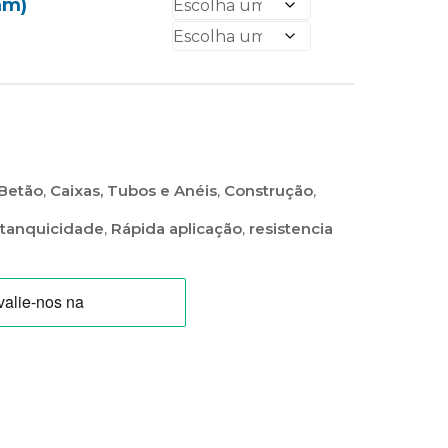
mm)
 Betão
,
Caixas, Tubos e Anéis
,
Construção
,
stanquicidade
,
Rápida aplicação
,
resistencia