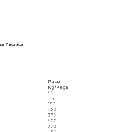
ha Técnica
Peso
Kg/Peça
55
115
180
260
370
500
320
450