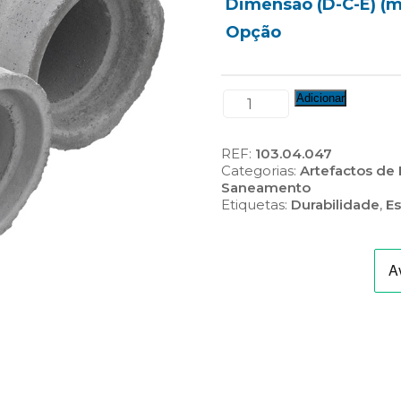
Dimensão (D-C-E) (
Opção
Quantidade
Adicionar
de
Manilha
REF:
103.04.047
Categorias:
Artefactos de
Saneamento
Etiquetas:
Durabilidade
,
E