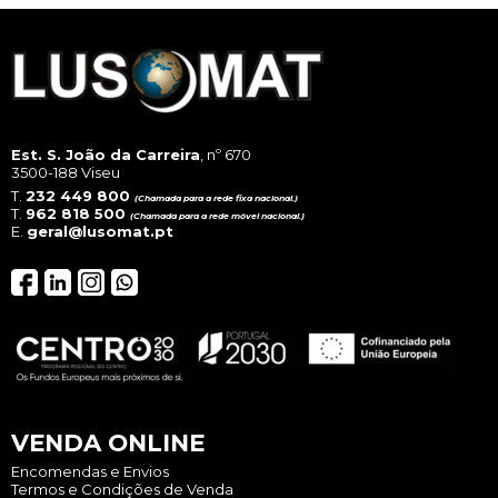
Est. S. João da Carreira
, nº 670
3500-188 Viseu
T.
232 449 800
(Chamada para a rede fixa nacional.)
T.
962 818 500
(Chamada para a rede móvel nacional.)
E.
geral@lusomat.pt
VENDA ONLINE
Encomendas e Envios
Termos e Condições de Venda