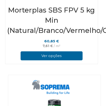
Morterplas SBS FPV 5 kg
Min
(Natural/Branco/Vermelho/C
60,85
€
7,61
€
/ m²
This
prod
Ver opções
has
multi
varian
The
optio
may
be
chos
on
the
prod