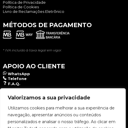
Política de Privacidade
Política de Cookies
Livro de Reclamações Eletrônico
MÉTODOS DE PAGAMENTO
* IVA incluído à taxa legal em vigor.
APOIO AO CLIENTE
WhatsApp
Telefone
F.A.Q.
NEWSLETTER
Valorizamos a sua privacidade
Utilizamos cookies para melhorar a sua experiência de
navegação, apresentar anúncios ou conteúdos
Aceito a
Política de Privacidade
.
personalizados e analisar o nosso tráfego. Ao clicar em