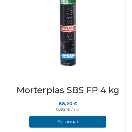
page
Morterplas SBS FP 4 kg
68,20
€
6,82
€
/ m²
Adicionar