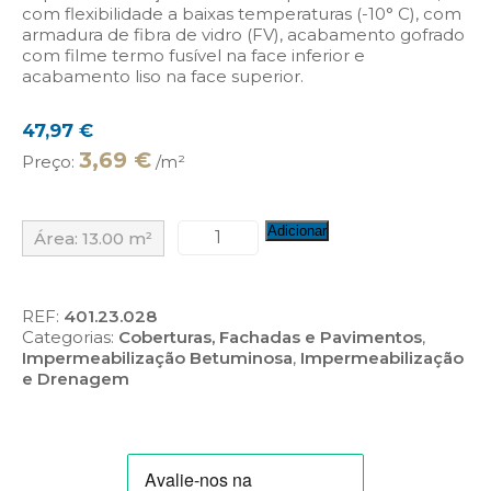
com flexibilidade a baixas temperaturas (-10° C), com
armadura de fibra de vidro (FV), acabamento gofrado
com filme termo fusível na face inferior e
acabamento liso na face superior.
47,97
€
3,69 €
Preço:
/m²
Quantidade
Adicionar
Área:
13.00
m²
de
Moply
N
Plus
REF:
401.23.028
FV
Categorias:
Coberturas, Fachadas e Pavimentos
,
3
Impermeabilização Betuminosa
,
Impermeabilização
kg
e Drenagem