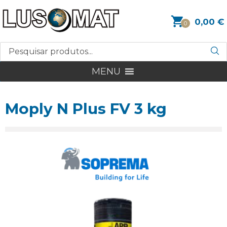
0,00
€
0
MENU
Moply N Plus FV 3 kg