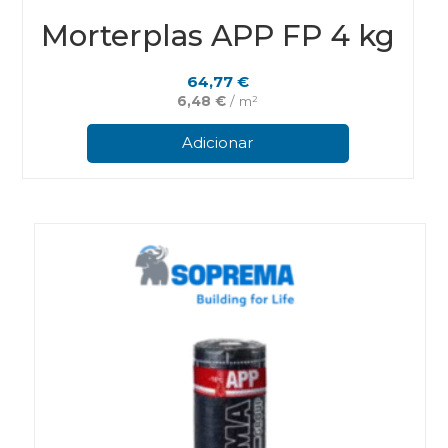
Morterplas APP FP 4 kg
64,77
€
6,48
€
/ m²
Adicionar